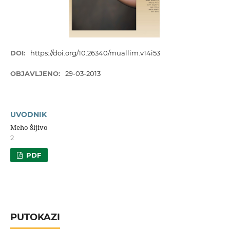
DOI:
https://doi.org/10.26340/muallim.v14i53
OBJAVLJENO:
29-03-2013
UVODNIK
Meho Šljivo
2
PDF
PUTOKAZI