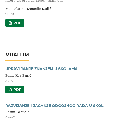
Intervju s prof. dr. Mujom Slatinom
Mujo Slatina, Samedin Kadić
90-98
PDF
MUALLIM
UPRAVLJANJE ZNANJEM U ŠKOLAMA
Edina Kos-Burić
34-41
PDF
RAZVIJANJE I JAČANJE ODGOJNOG RADA U ŠKOLI
Rasim Tobudić
42-49