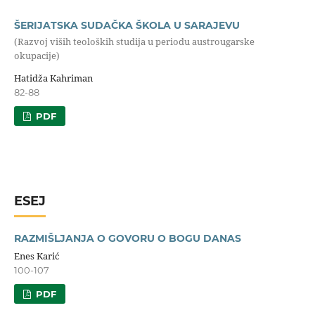
ŠERIJATSKA SUDAČKA ŠKOLA U SARAJEVU
(Razvoj viših teoloških studija u periodu austrougarske
okupacije)
Hatidža Kahriman
82-88
PDF
ESEJ
RAZMIŠLJANJA O GOVORU O BOGU DANAS
Enes Karić
100-107
PDF