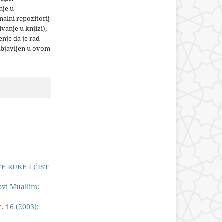
nje u
nalni repozitorij
jivanje u knjizi),
nje da je rad
objavljen u ovom
E RUKE I ČIST
vi Muallim:
. 16 (2003):