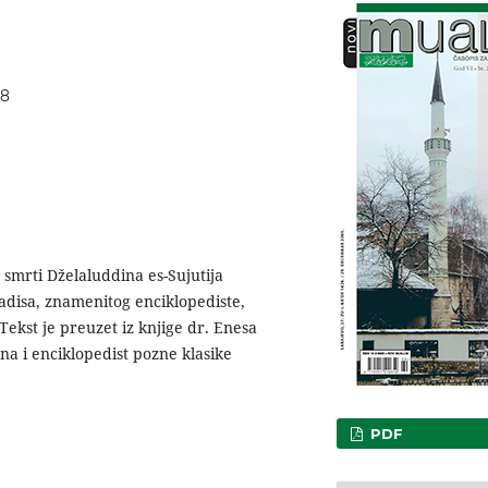
58
 smrti Dželaluddina es-Sujutija
adisa, znamenitog enciklopediste,
. Tekst je preuzet iz knjige dr. Enesa
na i enciklopedist pozne klasike
PDF