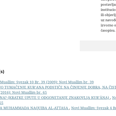
postavlja
institucio
ili objavl
uz navođe
izvorno 
časopisu.
s)
Muallim: Svezak 10 Br. 39 (2009): Novi Muallim br. 39
O TUMAČENJE KUR’ANA PODSTIČE NA ČINJENJE DOBRA, NA ČIST
(2016): Novi Muallim br. 65
’ĀNA? (KRATKE UPUTE U ODGONETANJE ZNAKOVLJA KUR’ĀNA)
,
No
65
YEDA MUHAMMADA NAQUIBA AL-ATTASA
,
Novi Muallim: Svezak 4 Br