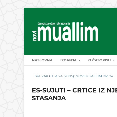
NASLOVNA
IZDANJA
O ČASOPISU
SVEZAK 6 BR. 24 (2005): NOVI MUALLIM BR. 24
T
ES-SUJUTI – CRTICE IZ 
STASANJA