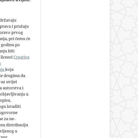
adržavaju
prava i pružaju
 pravo prvog
anja, pri čemu će
 godinu po
nju biti
licenci
Creative
s
nje
koja
e drugima da
 uz uvijet
 autorstva i
objavljivanja u
opisu.
gu izraditi
 ugovorne
e za ne-
nu distribuciju
vljenog u
(npr.