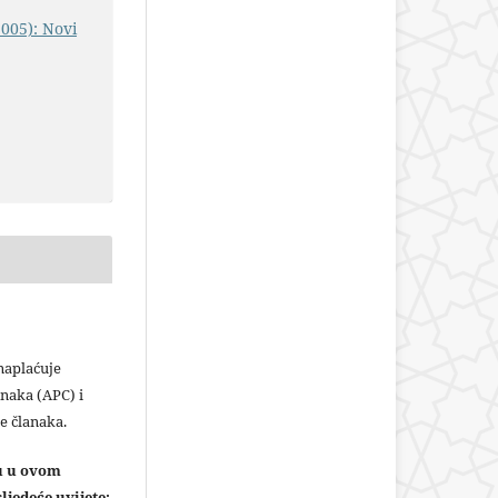
2005): Novi
plaćuje
naka (APC) i
e članaka.
ju u ovom
ljedeće uvijete: