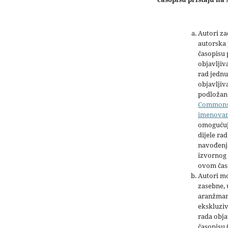
Autori z
autorska 
časopisu
objavljiv
rad jednu
objavljiva
podložan 
Common
imenova
omogućuj
dijele rad
navođenja
izvornog 
ovom čas
Autori mo
zasebne,
aranžman
ekskluziv
rada obja
časopisu 