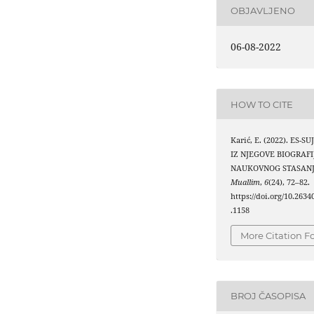
OBJAVLJENO
06-08-2022
HOW TO CITE
Karić, E. (2022). ES-S
IZ NJEGOVE BIOGRAFIJ
NAUKOVNOG STASAN
Muallim
,
6
(24), 72–82.
https://doi.org/10.263
.1158
More Citation F
BROJ ČASOPISA