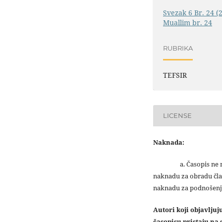
Svezak 6 Br. 24 (
Muallim br. 24
RUBRIKA
TEFSIR
LICENSE
Naknada:
a. Časopis ne na
naknadu za obradu čla
naknadu za podnošenj
Autori koji objavlju
časopisu pristaju na s