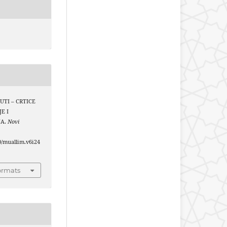
UJUTI – CRTICE
E I
JA.
Novi
40/muallim.v6i24
ormats