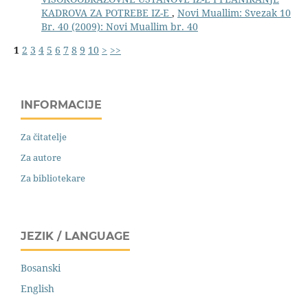
KADROVA ZA POTREBE IZ-E
,
Novi Muallim: Svezak 10
Br. 40 (2009): Novi Muallim br. 40
1
2
3
4
5
6
7
8
9
10
>
>>
INFORMACIJE
Za čitatelje
Za autore
Za bibliotekare
JEZIK / LANGUAGE
Bosanski
English