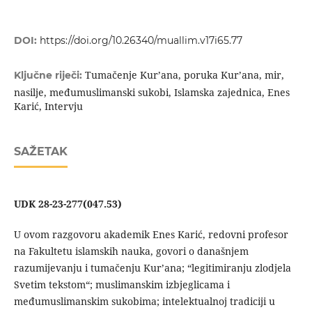
DOI:
https://doi.org/10.26340/muallim.v17i65.77
Tumačenje Kur’ana, poruka Kur’ana, mir,
Ključne riječi:
nasilje, međumuslimanski sukobi, Islamska zajednica, Enes
Karić, Intervju
SAŽETAK
UDK 28-23-277(047.53)
U ovom razgovoru akademik Enes Karić, redovni profesor
na Fakultetu islamskih nauka, govori o današnjem
razumijevanju i tumačenju Kur’ana; “legitimiranju zlodjela
Svetim tekstom“; muslimanskim izbjeglicama i
međumuslimanskim sukobima; intelektualnoj tradiciji u