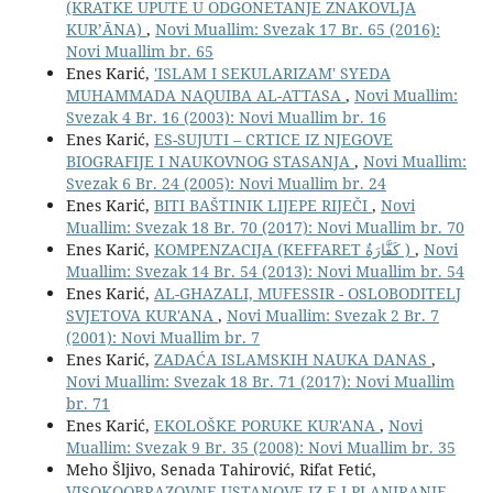
(KRATKE UPUTE U ODGONETANJE ZNAKOVLJA
KUR’ĀNA)
,
Novi Muallim: Svezak 17 Br. 65 (2016):
Novi Muallim br. 65
Enes Karić,
'ISLAM I SEKULARIZAM' SYEDA
MUHAMMADA NAQUIBA AL-ATTASA
,
Novi Muallim:
Svezak 4 Br. 16 (2003): Novi Muallim br. 16
Enes Karić,
ES-SUJUTI – CRTICE IZ NJEGOVE
BIOGRAFIJE I NAUKOVNOG STASANJA
,
Novi Muallim:
Svezak 6 Br. 24 (2005): Novi Muallim br. 24
Enes Karić,
BITI BAŠTINIK LIJEPE RIJEČI
,
Novi
Muallim: Svezak 18 Br. 70 (2017): Novi Muallim br. 70
Enes Karić,
KOMPENZACIJA (KEFFARET كَفَّارَةٌ )
,
Novi
Muallim: Svezak 14 Br. 54 (2013): Novi Muallim br. 54
Enes Karić,
AL-GHAZALI, MUFESSIR - OSLOBODITELJ
SVJETOVA KUR'ANA
,
Novi Muallim: Svezak 2 Br. 7
(2001): Novi Muallim br. 7
Enes Karić,
ZADAĆA ISLAMSKIH NAUKA DANAS
,
Novi Muallim: Svezak 18 Br. 71 (2017): Novi Muallim
br. 71
Enes Karić,
EKOLOŠKE PORUKE KUR'ANA
,
Novi
Muallim: Svezak 9 Br. 35 (2008): Novi Muallim br. 35
Meho Šljivo, Senada Tahirović, Rifat Fetić,
VISOKOOBRAZOVNE USTANOVE IZ-E I PLANIRANJE