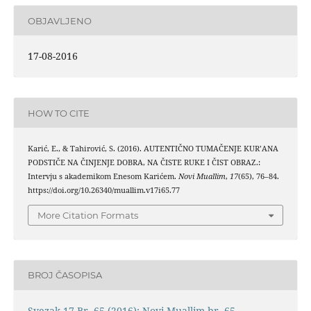
OBJAVLJENO
17-08-2016
HOW TO CITE
Karić, E., & Tahirović, S. (2016). AUTENTIČNO TUMAČENJE KUR’ANA
PODSTIČE NA ČINJENJE DOBRA, NA ČISTE RUKE I ČIST OBRAZ.:
Intervju s akademikom Enesom Karićem.
Novi Muallim
,
17
(65), 76–84.
https://doi.org/10.26340/muallim.v17i65.77
More Citation Formats
BROJ ČASOPISA
Svezak 17 Br. 65 (2016): Novi Muallim br. 65