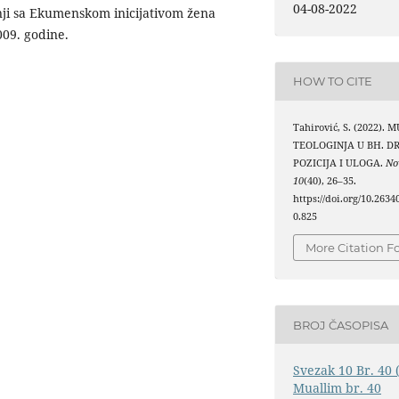
04-08-2022
nji sa Ekumenskom inicijativom žena
09. godine.
HOW TO CITE
Tahirović, S. (2022)
TEOLOGINJA U BH. DR
POZICIJA I ULOGA.
No
10
(40), 26–35.
https://doi.org/10.263
0.825
More Citation F
BROJ ČASOPISA
Svezak 10 Br. 40 
Muallim br. 40