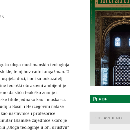
25
moguća uloga muslimanskih teologinja
stekle, te njihov radni angažman. U
uspjela doći, i oni su pokazatelj
ne teološki obrazovni ambijent je
o da stiču teološko znanje i
PDF
ke titule jednako kao i muškarci.
tudij u Bosni i Hercegovini nalaze
ao nastavnice i profesorice
OBJAVLJENO
unutar Islamske zajednice skoro je
olu „Uloga teologinje u bh. društvu“