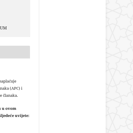
RUM
plaćuje
naka (APC) i
e članaka.
ju u ovom
ljedeće uvijete: