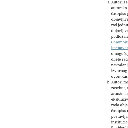
Autori z
autorska 
časopisu
objavljiv
rad jednu
objavljiva
podložan 
Common
imenova
omogućuj
dijele rad
navođenja
izvornog 
ovom čas
Autori mo
zasebne,
aranžman
ekskluziv
rada obja
časopisu 
postavlja
institucio
ili objavl