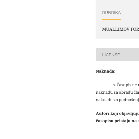
RUBRIKA
MUALLIMOV FO
LICENSE
Naknada:
a. Časopis ne na
naknadu za obradu čla
naknadu za podnošenj
Autori koji objavlju
časopisu pristaju na s