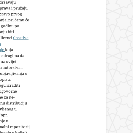
adržavaju
prava i pružaju
 pravo prvog
anja, pri čemu će
 godinu po
nju biti
licenci
Creative
s
nje
koja
e drugima da
 uz uvijet
 autorstva i
objavljivanja u
opisu.
gu izraditi
 ugovorne
e za ne-
nu distribuciju
vljenog u
(npr.
nje u
nalni repozitorij
jivanje u knjizi),