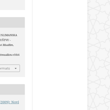
. MUSLIMANSKA
UŠTVU -
vi Muallim
,
40/muallim.v10i4
ormats
(2009): Novi