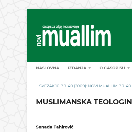
NASLOVNA
IZDANJA
O ČASOPISU
SVEZAK 10 BR. 40 (2009): NOVI MUALLIM BR. 40
MUSLIMANSKA TEOLOGINJ
Senada Tahirović