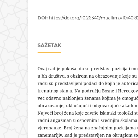
DOI:
https://doi.org/10.26340/muallim.v10i40.8
SAŽETAK
Ovaj rad je pokušaj da se predstavi pozicija i 
u bh društvu, s obzirom na obrazovanje koje su 
radu su predstavljeni podaci do kojih je autorica 
trenutnog stanja. Na području Bosne i Hercegovi
već odavno naklonjen ženama kojima je omogućen
obrazovanje, uključujući i odgovarajuće akadems
Najveći broj žena koje završe islamski teološki s
radni angažman u osnovnim i srednjim školama k
vjeronauke. Broj žena na značajnim pozicijama 
zanemarljiv. Rad je predstavljen na okruglom st