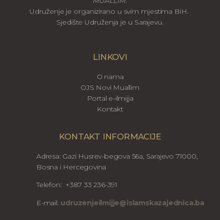
MUALLIM
.
Udruženje je organizirano u svim mjestima BiH.
Sjedište Udruženja je u Sarajevu.
LINKOVI
O nama
OJS Novi Muallim
Portal e-ilmijja
Kontakt
KONTAKT INFORMACIJE
Adresa: Gazi Husrev-begova 56a, Sarajevo 71000,
Bosna i Hercegovina
Telefon: +387 33 236-391
E-mail:
udruzenjeilmijje@islamskazajednica.ba