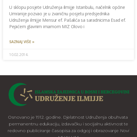
U sklopu posjete Udruženja ilmijje Istanbulu, načelnik općine
Umranije pozvao je u zvaničnu posjetu predsjednika
Udruženja ilmijje Mensur ef. Pašalića sa saradnicima Esad ef.
Pepićem glavnim imamom MIZ Olovo i
SAZNAJ VIŠE »
10.02.2014.
Osnovano je 1912. godine. Djelatnost Udruženja obuhvata
permanentnu edukaciju, izdavačku i socijalnu aktivnost te
redovno publiciranje časopisa za odgoj i obrazovanje
Novi