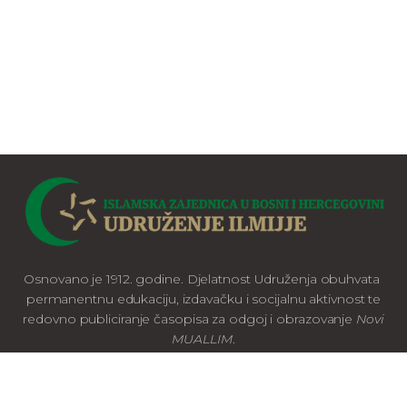
Osnovano je 1912. godine. Djelatnost Udruženja obuhvata
permanentnu edukaciju, izdavačku i socijalnu aktivnost te
redovno publiciranje časopisa za odgoj i obrazovanje
Novi
MUALLIM
.
Udruženje je organizirano u svim mjestima BiH.
Sjedište Udruženja je u Sarajevu.