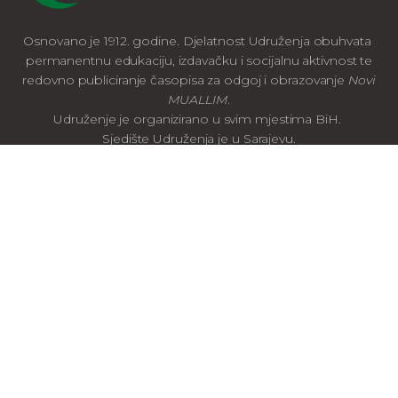
Osnovano je 1912. godine. Djelatnost Udruženja obuhvata
permanentnu edukaciju, izdavačku i socijalnu aktivnost te
redovno publiciranje časopisa za odgoj i obrazovanje
Novi
MUALLIM
.
Udruženje je organizirano u svim mjestima BiH.
Sjedište Udruženja je u Sarajevu.
LINKOVI
O nama
OJS Novi Muallim
Portal e-ilmijja
Kontakt
KONTAKT INFORMACIJE
Adresa: Gazi Husrev-begova 56a, Sarajevo 71000,