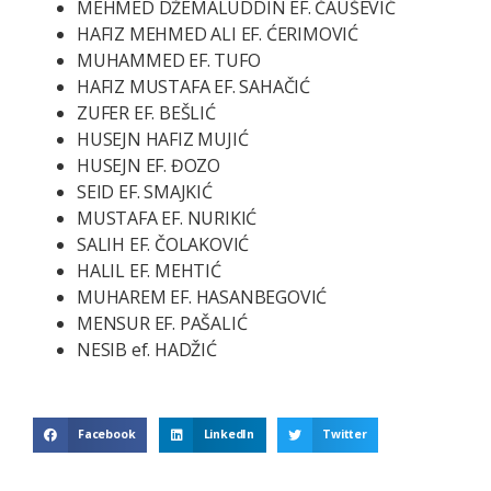
MEHMED DŽEMALUDDIN EF. ČAUŠEVIĆ
HAFIZ MEHMED ALI EF. ĆERIMOVIĆ
MUHAMMED EF. TUFO
HAFIZ MUSTAFA EF. SAHAČIĆ
ZUFER EF. BEŠLIĆ
HUSEJN HAFIZ MUJIĆ
HUSEJN EF. ĐOZO
SEID EF. SMAJKIĆ
MUSTAFA EF. NURIKIĆ
SALIH EF. ČOLAKOVIĆ
HALIL EF. MEHTIĆ
MUHAREM EF. HASANBEGOVIĆ
MENSUR EF. PAŠALIĆ
NESIB ef. HADŽIĆ
Facebook
LinkedIn
Twitter