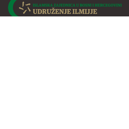
Osnovano je 1912. godine. Djelatnost Udruženja obuhvata
permanentnu edukaciju, izdavačku i socijalnu aktivnost te
redovno publiciranje časopisa za odgoj i obrazovanje
Novi
MUALLIM
.
Udruženje je organizirano u svim mjestima BiH.
Sjedište Udruženja je u Sarajevu.
LINKOVI
O nama
OJS Novi Muallim
Portal e-ilmijja
Kontakt