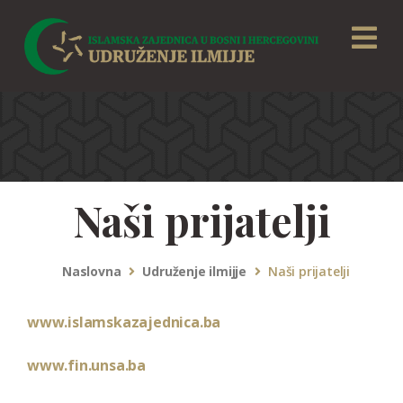
Naši prijatelji
Naslovna
Udruženje ilmijje
Naši prijatelji
www.islamskazajednica.ba
www.fin.unsa.ba