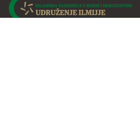
Osnovano je 1912. godine. Djelatnost Udruženja obuhvata
permanentnu edukaciju, izdavačku i socijalnu aktivnost te
redovno publiciranje časopisa za odgoj i obrazovanje
Novi
MUALLIM
.
Udruženje je organizirano u svim mjestima BiH.
Sjedište Udruženja je u Sarajevu.
LINKOVI
O nama
OJS Novi Muallim
Portal e-ilmijja
Kontakt