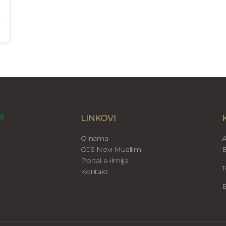
LINKOVI
O nama
A
OJS Novi Muallim
B
Portal e-ilmijja
T
Kontakt
E