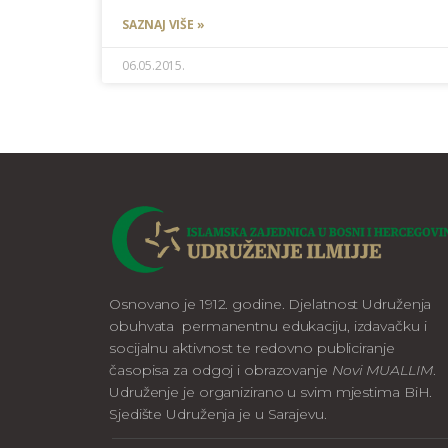
SAZNAJ VIŠE »
06.05.2015.
Osnovano je 1912. godine. Djelatnost Udruženja
obuhvata permanentnu edukaciju, izdavačku i
socijalnu aktivnost te redovno publiciranje
časopisa za odgoj i obrazovanje
Novi MUALLIM
.
Udruženje je organizirano u svim mjestima BiH.
Sjedište Udruženja je u Sarajevu.