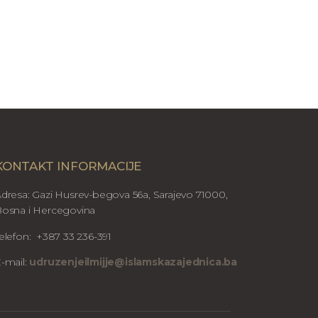
KONTAKT INFORMACIJE
dresa: Gazi Husrev-begova 56a, Sarajevo 71000,
osna i Hercegovina
elefon: +387 33 236-391
-mail:
udruzenjeilmijje@islamskazajednica.ba