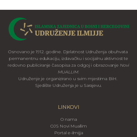
Osnovano je 1912. godine. Djelatnost Udruženja obuhvata
permanentnu edukaciju, izdavačku i socijalnu aktivnost te
redovno publiciranje časopisa za odgoj i obrazovanje
Novi
MUALLIM
.
Udruženje je organizirano u svim mjestima BiH.
Sjedište Udruženja je u Sarajevu.
LINKOVI
O nama
OJS Novi Muallim
Portal e-ilmijja