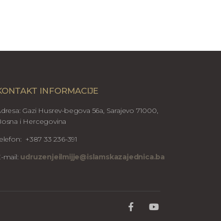
KONTAKT INFORMACIJE
dresa: Gazi Husrev-begova 56a, Sarajevo 71000,
osna i Hercegovina
elefon: +387 33 236-391
-mail:
udruzenjeilmijje@islamskazajednica.ba