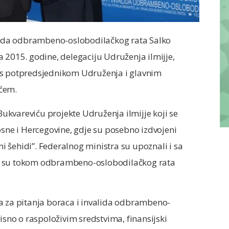
alida odbrambeno-oslobodilačkog rata Salko
 2015. godine, delegaciju Udruženja ilmijje,
 s potpredsjednikom Udruženja i glavnim
ćem.
 Bukvareviću projekte Udruženja ilmijje koji se
ne i Hercegovine, gdje su posebno izdvojeni
 šehidi”. Federalnog ministra su upoznali i sa
i su tokom odbrambeno-oslobodilačkog rata
a za pitanja boraca i invalida odbrambeno-
isno o raspoloživim sredstvima, finansijski