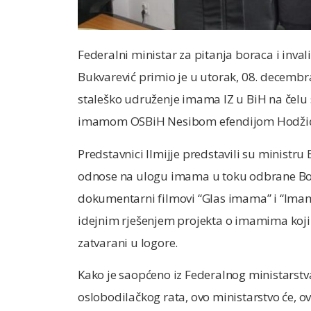
Federalni ministar za pitanja boraca i inv
Bukvarević primio je u utorak, 08. decembra
staleško udruženje imama IZ u BiH na čelu
imamom OSBiH Nesibom efendijom Hodži
Predstavnici Ilmijje predstavili su ministru
odnose na ulogu imama u toku odbrane Bos
dokumentarni filmovi “Glas imama” i “Imami
idejnim rješenjem projekta o imamima koj
zatvarani u logore.
Kako je saopćeno iz Federalnog ministarstv
oslobodilačkog rata, ovo ministarstvo će, ov