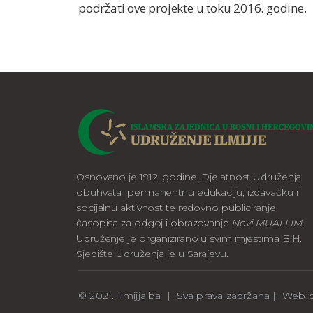
podržati ove projekte u toku 2016. godine.
Osnovano je 1912. godine. Djelatnost Udruženja
obuhvata permanentnu edukaciju, izdavačku i
socijalnu aktivnost te redovno publiciranje
časopisa za odgoj i obrazovanje
Novi MUALLIM
.
Udruženje je organizirano u svim mjestima BiH.
Sjedište Udruženja je u Sarajevu.
© 2021. Ilmijja.ba | Sva prava zadržana | We