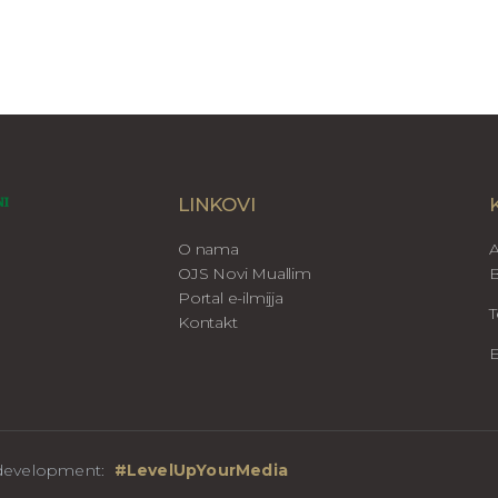
LINKOVI
O nama
A
OJS Novi Muallim
B
Portal e-ilmijja
T
Kontakt
E
b development:
#LevelUpYourMedia