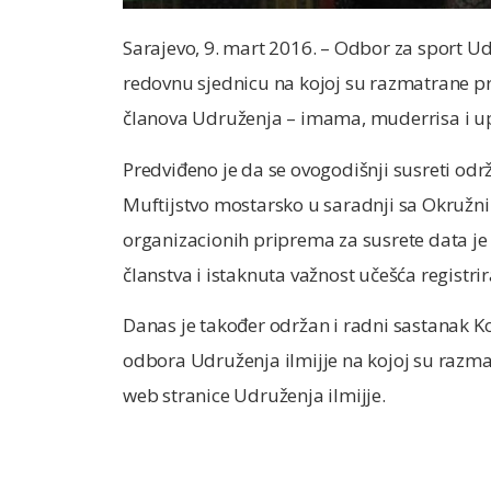
Sarajevo, 9. mart 2016. – Odbor za sport Ud
redovnu sjednicu na kojoj su razmatrane pr
članova Udruženja – imama, muderrisa i up
Predviđeno je da se ovogodišnji susreti od
Muftijstvo mostarsko u saradnji sa Okružn
organizacionih priprema za susrete data j
članstva i istaknuta važnost učešća registr
Danas je također održan i radni sastanak Ko
odbora Udruženja ilmijje na kojoj su razma
web stranice Udruženja ilmijje.