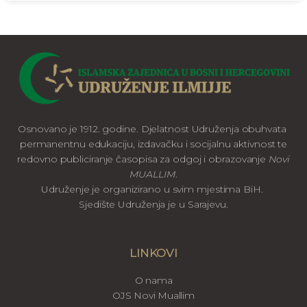
Osnovano je 1912. godine. Djelatnost Udruženja obuhvata
permanentnu edukaciju, izdavačku i socijalnu aktivnost te
redovno publiciranje časopisa za odgoj i obrazovanje
Novi
MUALLIM
.
Udruženje je organizirano u svim mjestima BiH.
Sjedište Udruženja je u Sarajevu.
LINKOVI
O nama
OJS Novi Muallim