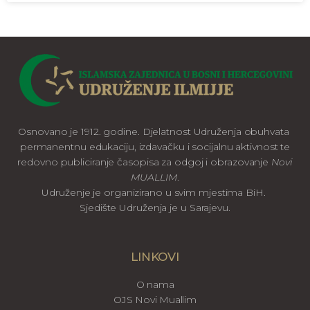
Osnovano je 1912. godine. Djelatnost Udruženja obuhvata
permanentnu edukaciju, izdavačku i socijalnu aktivnost te
redovno publiciranje časopisa za odgoj i obrazovanje
Novi
MUALLIM
.
Udruženje je organizirano u svim mjestima BiH.
Sjedište Udruženja je u Sarajevu.
LINKOVI
O nama
OJS Novi Muallim