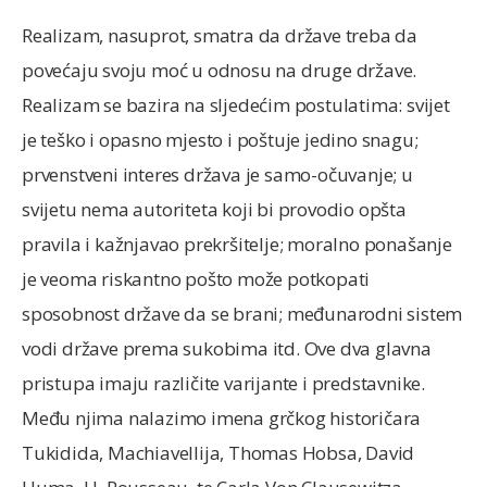
Realizam, nasuprot, smatra da države treba da
povećaju svoju moć u odnosu na druge države.
Realizam se bazira na sljedećim postulatima: svijet
je teško i opasno mjesto i poštuje jedino snagu;
prvenstveni interes država je samo-očuvanje; u
svijetu nema autoriteta koji bi provodio opšta
pravila i kažnjavao prekršitelje; moralno ponašanje
je veoma riskantno pošto može potkopati
sposobnost države da se brani; međunarodni sistem
vodi države prema sukobima itd. Ove dva glavna
pristupa imaju različite varijante i predstavnike.
Među njima nalazimo imena grčkog historičara
Tukidida, Machiavellija, Thomas Hobsa, David