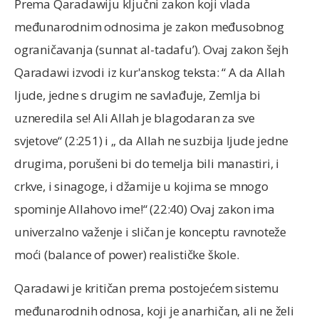
Prema Qaradawiju ključni zakon koji vlada
međunarodnim odnosima je zakon međusobnog
ograničavanja (sunnat al-tadafu’). Ovaj zakon šejh
Qaradawi izvodi iz kur'anskog teksta: “ A da Allah
ljude, jedne s drugim ne savlađuje, Zemlja bi
uzneredila se! Ali Allah je blagodaran za sve
svjetove“ (2:251) i „ da Allah ne suzbija ljude jedne
drugima, porušeni bi do temelja bili manastiri, i
crkve, i sinagoge, i džamije u kojima se mnogo
spominje Allahovo ime!“ (22:40) Ovaj zakon ima
univerzalno važenje i sličan je konceptu ravnoteže
moći (balance of power) realističke škole.
Qaradawi je kritičan prema postojećem sistemu
međunarodnih odnosa, koji je anarhičan, ali ne želi