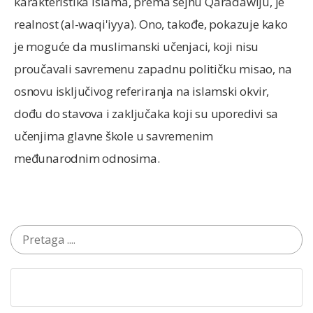
karakteristika islama, prema šejhu Qaradawiju, je
realnost (al-waqi'iyya). Ono, takođe, pokazuje kako
je moguće da muslimanski učenjaci, koji nisu
proučavali savremenu zapadnu političku misao, na
osnovu isključivog referiranja na islamski okvir,
dođu do stavova i zaključaka koji su uporedivi sa
učenjima glavne škole u savremenim
međunarodnim odnosima.