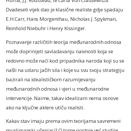
Huma, J.J. Rousseau, te Carla Von Clausewitza.
Dvadeseti vijek dao je klasične realiste gdje spadaju
E.H.Carr, Hans Morgenthau, Nicholas J. Spykman,
Reinhold Niebuhr i Henry Kissinger.
Poznavanje različitih teorija međunarodnih odnosa
može doprinijeti savladavanju naivnosti koja se
redovno može naći kod pripadnika naroda koji su se
našli na udaru jačih sila i koje su svu svoju strategiju
bazirali na idealističkom razumijevanju
međunarodnih odnosa i vjeri u međunarodne
intervencije. Naime, takav idealizam nema osnove
ako na ključne aktere utiču realisti.
Kakav stav imaju prema ovim teorijama savremeni
muslimanski učenjaci? O tome postoje već studije,