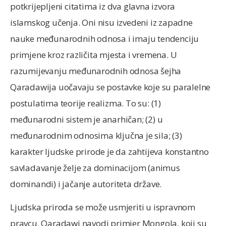
potkrijepljeni citatima iz dva glavna izvora
islamskog učenja. Oni nisu izvedeni iz zapadne
nauke međunarodnih odnosa i imaju tendenciju
primjene kroz različita mjesta i vremena. U
razumijevanju međunarodnih odnosa šejha
Qaradawija uočavaju se postavke koje su paralelne
postulatima teorije realizma. To su: (1)
međunarodni sistem je anarhičan; (2) u
međunarodnim odnosima ključna je sila; (3)
karakter ljudske prirode je da zahtijeva konstantno
savladavanje želje za dominacijom (animus
dominandi) i jačanje autoriteta države.
Ljudska priroda se može usmjeriti u ispravnom
pravcu. Qaradawi navodi primjer Mongola, koji su