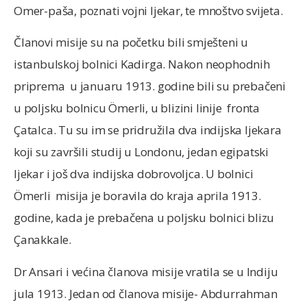
Omer-paša, poznati vojni ljekar, te mnoštvo svijeta.
Članovi misije su na početku bili smješteni u
istanbulskoj bolnici Kadirga. Nakon neophodnih
priprema u januaru 1913. godine bili su prebačeni
u poljsku bolnicu Ömerli, u blizini linije fronta
Çatalca. Tu su im se pridružila dva indijska ljekara
koji su završili studij u Londonu, jedan egipatski
ljekar i još dva indijska dobrovoljca. U bolnici
Ömerli misija je boravila do kraja aprila 1913.
godine, kada je prebačena u poljsku bolnici blizu
Çanakkale.
Dr Ansari i većina članova misije vratila se u Indiju
jula 1913. Jedan od članova misije- Abdurrahman