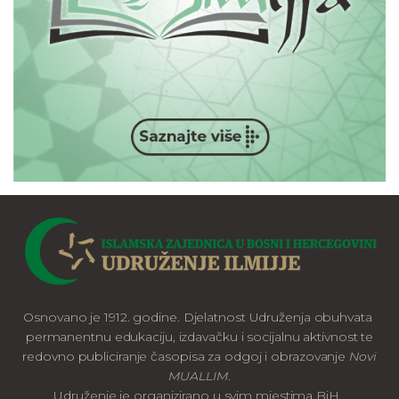
Osnovano je 1912. godine. Djelatnost Udruženja obuhvata
permanentnu edukaciju, izdavačku i socijalnu aktivnost te
redovno publiciranje časopisa za odgoj i obrazovanje
Novi
MUALLIM
.
Udruženje je organizirano u svim mjestima BiH.