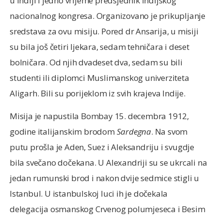
u Indiji i jedno vrijeme predsjednik Indijskog
nacionalnog kongresa. Organizovano je prikupljanje
sredstava za ovu misiju. Pored dr Ansarija, u misiji
su bila još četiri ljekara, sedam tehničara i deset
bolničara. Od njih dvadeset dva, sedam su bili
studenti ili diplomci Muslimanskog univerziteta
Aligarh. Bili su porijeklom iz svih krajeva Indije.
Misija je napustila Bombay 15. decembra 1912,
godine italijanskim brodom
Sardegna
. Na svom
putu prošla je Aden, Suez i Aleksandriju i svugdje
bila svečano dočekana. U Alexandriji su se ukrcali na
jedan rumunski brod i nakon dvije sedmice stigli u
Istanbul. U istanbulskoj luci ih je dočekala
delegacija osmanskog Crvenog polumjeseca i Besim