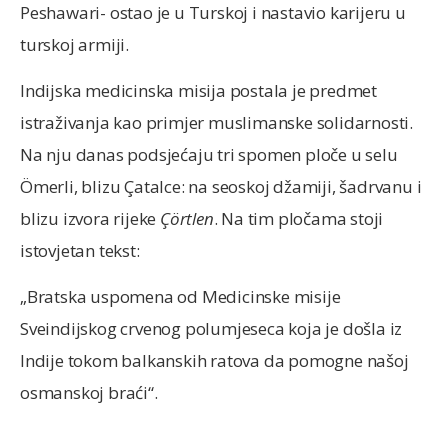
Peshawari- ostao je u Turskoj i nastavio karijeru u
turskoj armiji.
Indijska medicinska misija postala je predmet
istraživanja kao primjer muslimanske solidarnosti.
Na nju danas podsjećaju tri spomen ploče u selu
Ömerli, blizu Çatalce: na seoskoj džamiji, šadrvanu i
blizu izvora rijeke
Çörtlen
. Na tim pločama stoji
istovjetan tekst:
„Bratska uspomena od Medicinske misije
Sveindijskog crvenog polumjeseca koja je došla iz
Indije tokom balkanskih ratova da pomogne našoj
osmanskoj braći“.