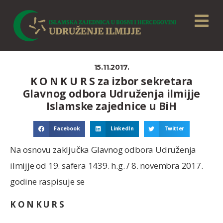
15.11.2017.
K O N K U R S za izbor sekretara
Glavnog odbora Udruženja ilmijje
Islamske zajednice u BiH
Facebook
LinkedIn
Twitter
Na osnovu zaključka Glavnog odbora Udruženja
ilmijje od 19. safera 1439. h.g. / 8. novembra 2017.
godine raspisuje se
K O N K U R S