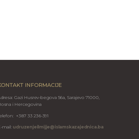
KONTAKT INFORMACIJE
dresa: Gazi Husrev-begova 56a, Sarajevo 71000,
osna i Hercegovina
elefon: +387 33 236-391
-mail:
udruzenjeilmijje@islamskazajednica.ba