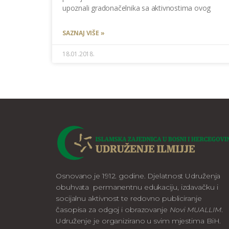
upoznali gradonačelnika sa aktivnostima ovog
SAZNAJ VIŠE »
18.01.2018.
Osnovano je 1912. godine. Djelatnost Udruženja
obuhvata permanentnu edukaciju, izdavačku i
socijalnu aktivnost te redovno publiciranje
časopisa za odgoj i obrazovanje
Novi MUALLIM
.
Udruženje je organizirano u svim mjestima BiH.