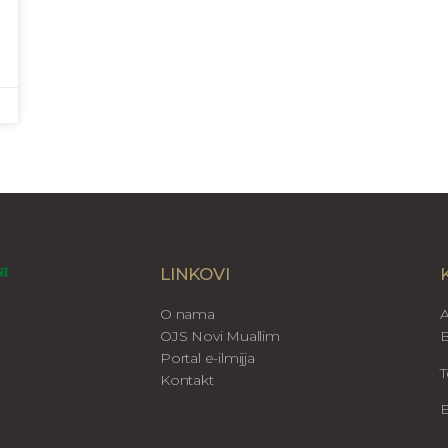
LINKOVI
O nama
A
OJS Novi Muallim
B
Portal e-ilmijja
T
Kontakt
E