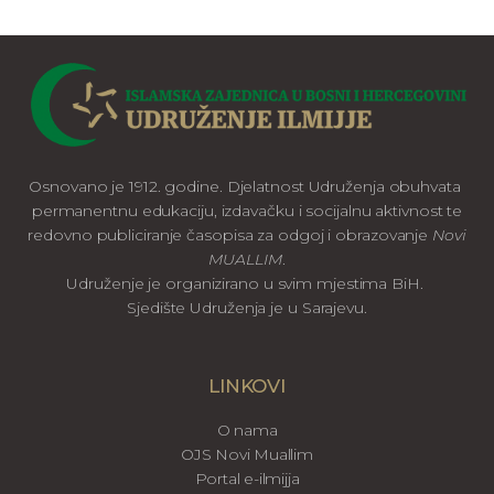
Osnovano je 1912. godine. Djelatnost Udruženja obuhvata
permanentnu edukaciju, izdavačku i socijalnu aktivnost te
redovno publiciranje časopisa za odgoj i obrazovanje
Novi
MUALLIM
.
Udruženje je organizirano u svim mjestima BiH.
Sjedište Udruženja je u Sarajevu.
LINKOVI
O nama
OJS Novi Muallim
Portal e-ilmijja