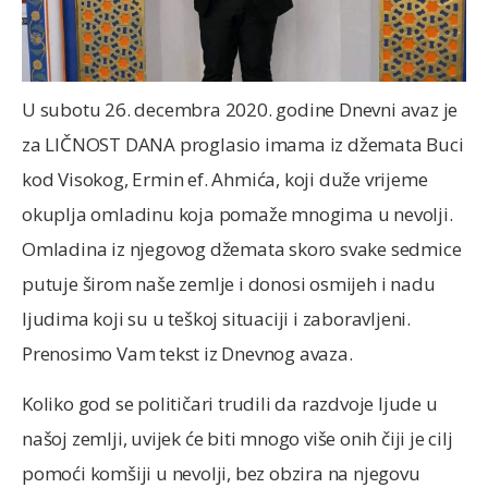
U subotu 26. decembra 2020. godine Dnevni avaz je
za LIČNOST DANA proglasio imama iz džemata Buci
kod Visokog, Ermin ef. Ahmića, koji duže vrijeme
okuplja omladinu koja pomaže mnogima u nevolji.
Omladina iz njegovog džemata skoro svake sedmice
putuje širom naše zemlje i donosi osmijeh i nadu
ljudima koji su u teškoj situaciji i zaboravljeni.
Prenosimo Vam tekst iz Dnevnog avaza.
Koliko god se političari trudili da razdvoje ljude u
našoj zemlji, uvijek će biti mnogo više onih čiji je cilj
pomoći komšiji u nevolji, bez obzira na njegovu