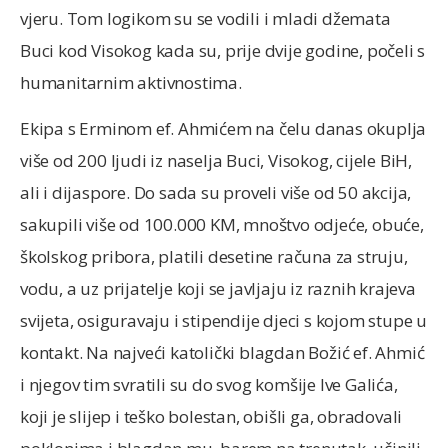
vjeru. Tom logikom su se vodili i mladi džemata
Buci kod Visokog kada su, prije dvije godine, počeli s
humanitarnim aktivnostima.
Ekipa s Erminom ef. Ahmićem na čelu danas okuplja
više od 200 ljudi iz naselja Buci, Visokog, cijele BiH,
ali i dijaspore. Do sada su proveli više od 50 akcija,
sakupili više od 100.000 KM, mnoštvo odjeće, obuće,
školskog pribora, platili desetine računa za struju,
vodu, a uz prijatelje koji se javljaju iz raznih krajeva
svijeta, osiguravaju i stipendije djeci s kojom stupe u
kontakt. Na najveći katolički blagdan Božić ef. Ahmić
i njegov tim svratili su do svog komšije Ive Galića,
koji je slijep i teško bolestan, obišli ga, obradovali