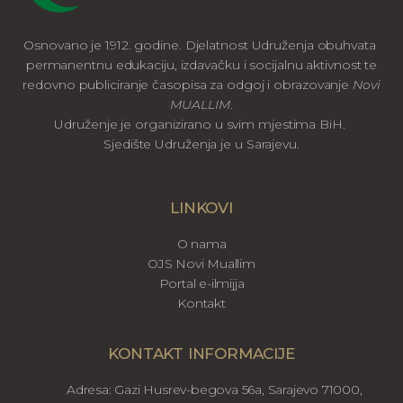
Osnovano je 1912. godine. Djelatnost Udruženja obuhvata
permanentnu edukaciju, izdavačku i socijalnu aktivnost te
redovno publiciranje časopisa za odgoj i obrazovanje
Novi
MUALLIM
.
Udruženje je organizirano u svim mjestima BiH.
Sjedište Udruženja je u Sarajevu.
LINKOVI
O nama
OJS Novi Muallim
Portal e-ilmijja
Kontakt
KONTAKT INFORMACIJE
Adresa: Gazi Husrev-begova 56a, Sarajevo 71000,