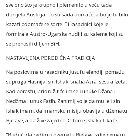
sve ono što je krupno i plemenito u voću tada
donijela Austrija. To su sada domaće, a bolje bi bilo
kazati odomaćene sorte. Ti rasadnici koje je
formirala Austro-Ugarska nudili su kaleme koji su
se prenosili diljem BiH.
NASTAVLJENA PORODIČNA TRADICIJA
Na poslovima u rasadniku Jusufu efendiji pomažu
supruga Hasnija, sin Ishak, snaha Azra, sestra Izeta.
Kad porastu, pridružit će im se i unuke Džana i
Nedžma i unuk Fatih. Zanimljivo je da mu je i sin
Ishak imam, da imamsku misiju obavlja u džematu
Bjelave, a da žive zajedno. O tome Ishak ef. kaže:
“Budući da radim u džematu Bjelave, gdje nemam