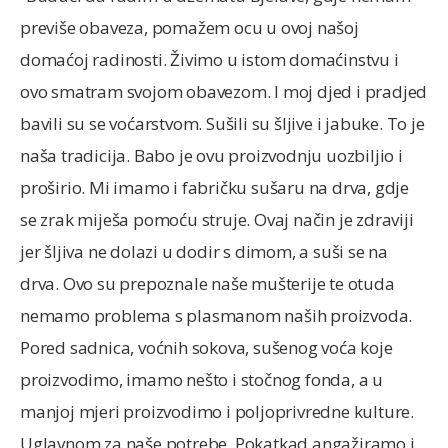
previše obaveza, pomažem ocu u ovoj našoj
domaćoj radinosti. Živimo u istom domaćinstvu i
ovo smatram svojom obavezom. I moj djed i pradjed
bavili su se voćarstvom. Sušili su šljive i jabuke. To je
naša tradicija. Babo je ovu proizvodnju uozbiljio i
proširio. Mi imamo i fabričku sušaru na drva, gdje
se zrak miješa pomoću struje. Ovaj način je zdraviji
jer šljiva ne dolazi u dodir s dimom, a suši se na
drva. Ovo su prepoznale naše mušterije te otuda
nemamo problema s plasmanom naših proizvoda.
Pored sadnica, voćnih sokova, sušenog voća koje
proizvodimo, imamo nešto i stočnog fonda, a u
manjoj mjeri proizvodimo i poljoprivredne kulture.
Uglavnom za naše potrebe. Pokatkad angažiramo i