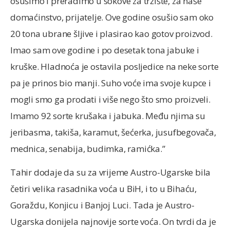
osušimo i preradimo u sokove za tržište, za naše
domaćinstvo, prijatelje. Ove godine osušio sam oko
20 tona ubrane šljive i plasirao kao gotov proizvod.
Imao sam ove godine i po desetak tona jabuke i
kruške. Hladnoća je ostavila posljedice na neke sorte
pa je prinos bio manji. Suho voće ima svoje kupce i
mogli smo ga prodati i više nego što smo proizveli.
Imamo 92 sorte krušaka i jabuka. Među njima su
jeribasma, takiša, karamut, šećerka, jusufbegovača,
mednica, senabija, budimka, ramićka.”
Tahir dodaje da su za vrijeme Austro-Ugarske bila
četiri velika rasadnika voća u BiH, i to u Bihaću,
Goraždu, Konjicu i Banjoj Luci. Tada je Austro-
Ugarska donijela najnovije sorte voća. On tvrdi da je