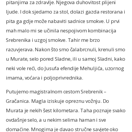
pitanjima za zdravlje. Njegova duhovitost plijeni
ljude. I dok sjedamo za stol, dolazi gazda restorana i
pita ga gdje može nabaviti sadnice smokve. U prvi
mah malo mi se učinila nespojivom kombinacija
Srebrenika i uzgoj smokve. Tahir me brzo
razuvjerava. Nakon što smo čalabrcnuli, krenuli smo
u Murate, selo pored Sladne, ili u samoj Sladni, kako
neki vole reći, do Jusufa efendije Mehuljića, uzornog
imama, voćara i poljoprivrednika.
Putujemo magistralnom cestom Srebrenik –
Gračanica. Magla iziskuje opreznu vožnju. Do
Murata je nekih šest kilometara. Taha poznaje svako
ovdašnje selo, a u nekim selima haman i sve
domaćine. Mnogima je davao stručne savjete oko