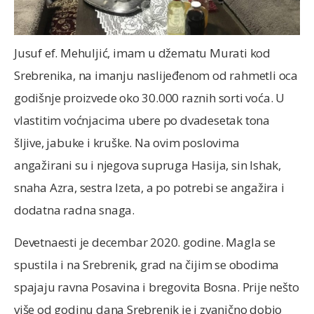
Jusuf ef. Mehuljić, imam u džematu Murati kod
Srebrenika, na imanju naslijeđenom od rahmetli oca
godišnje proizvede oko 30.000 raznih sorti voća. U
vlastitim voćnjacima ubere po dvadesetak tona
šljive, jabuke i kruške. Na ovim poslovima
angažirani su i njegova supruga Hasija, sin Ishak,
snaha Azra, sestra Izeta, a po potrebi se angažira i
dodatna radna snaga.
Devetnaesti je decembar 2020. godine. Magla se
spustila i na Srebrenik, grad na čijim se obodima
spajaju ravna Posavina i bregovita Bosna. Prije nešto
više od godinu dana Srebrenik je i zvanično dobio