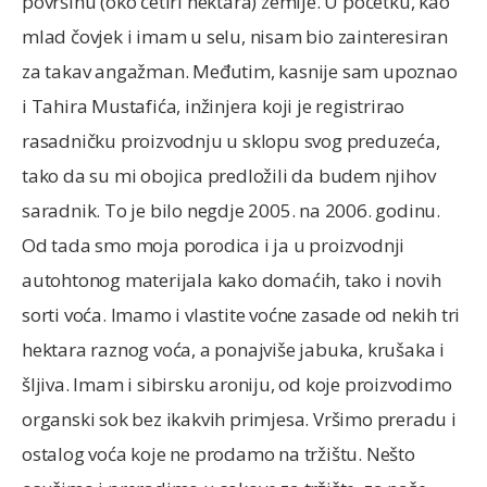
površinu (oko četiri hektara) zemlje. U početku, kao
mlad čovjek i imam u selu, nisam bio zainteresiran
za takav angažman. Međutim, kasnije sam upoznao
i Tahira Mustafića, inžinjera koji je registrirao
rasadničku proizvodnju u sklopu svog preduzeća,
tako da su mi obojica predložili da budem njihov
saradnik. To je bilo negdje 2005. na 2006. godinu.
Od tada smo moja porodica i ja u proizvodnji
autohtonog materijala kako domaćih, tako i novih
sorti voća. Imamo i vlastite voćne zasade od nekih tri
hektara raznog voća, a ponajviše jabuka, krušaka i
šljiva. Imam i sibirsku aroniju, od koje proizvodimo
organski sok bez ikakvih primjesa. Vršimo preradu i
ostalog voća koje ne prodamo na tržištu. Nešto