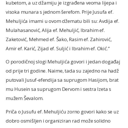
kubetom, a uz džamiju je izgrađena veoma lijepa i
visoka munara s jednom šerefom. Prije Jusufa ef.
Mehuljića imami u ovom džematu bili su: Avdija ef.
Mulahasanović, Alija ef. Mehuljić, Ibrahim ef.
Zaketović, Mehmed ef. Šako, Rasim ef. Zahirović,
Amir ef. Karić, Zijad ef. Suljić i Ibrahim ef. Okić.”
O porodičnoj slogi Mehuljića govori i jedan događaj
od prije tri godine. Naime, tada su zajedno na hadž
putovali Jusuf-efendija sa suprugom Hasijom, brat
mu Husein sa suprugom Dervom i sestra Izeta s
mužem Ševalom.
Priča o Jusufu ef. Mehuljiću zorno govori kako se uz
dobro osmišljen i organiziran rad može solidno