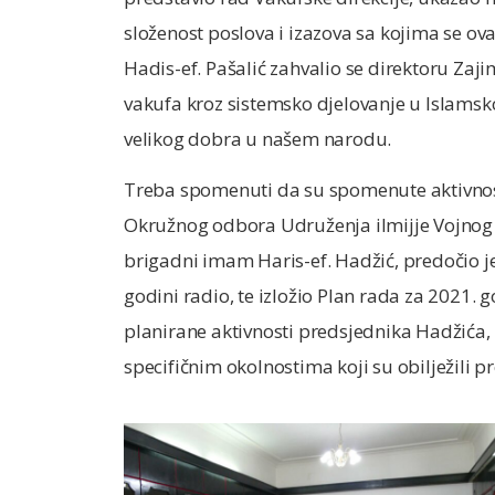
složenost poslova i izazova sa kojima se ov
Hadis-ef. Pašalić zahvalio se direktoru Zaji
vakufa kroz sistemsko djelovanje u Islamsko
velikog dobra u našem narodu.
Treba spomenuti da su spomenute aktivnos
Okružnog odbora Udruženja ilmijje Vojnog 
brigadni imam Haris-ef. Hadžić, predočio j
godini radio, te izložio Plan rada za 2021. 
planirane aktivnosti predsjednika Hadžića, 
specifičnim okolnostima koji su obilježili p