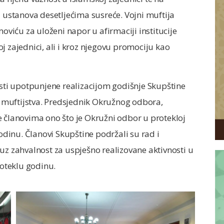
a ustanova desetljećima susreće. Vojni muftija
moviću za uloženi napor u afirmaciji institucije
j zajednici, ali i kroz njegovu promociju kao
ti upotpunjene realizacijom godišnje Skupštine
muftijstva. Predsjednik Okružnog odbora,
e članovima ono što je Okružni odbor u protekloj
godinu. Članovi Skupštine podržali su rad i
uz zahvalnost za uspješno realizovane aktivnosti u
roteklu godinu.