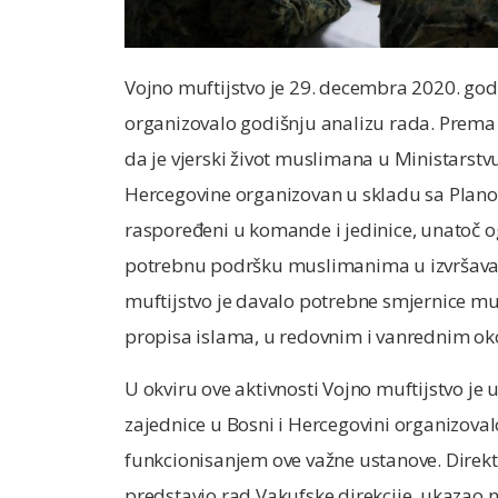
Vojno muftijstvo je 29. decembra 2020. go
organizovalo godišnju analizu rada. Prema 
da je vjerski život muslimana u Ministars
Hercegovine organizovan u skladu sa Plano
raspoređeni u komande i jedinice, unatoč o
potrebnu podršku muslimanima u izvršavanj
muftijstvo je davalo potrebne smjernice m
propisa islama, u redovnim i vanrednim ok
U okviru ove aktivnosti Vojno muftijstvo je
zajednice u Bosni i Hercegovini organizova
funkcionisanjem ove važne ustanove. Direkto
predstavio rad Vakufske direkcije, ukazao n