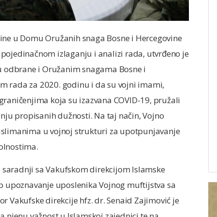
dine u Domu Oružanih snaga Bosne i Hercegovine
pojedinačnom izlaganju i analizi rada, utvrđeno je
tvu odbrane i Oružanim snagama Bosne i
m rada za 2020. godinu i da su vojni imami,
graničenjima koja su izazvana COVID-19, pružali
u propisanih dužnosti. Na taj način, Vojno
uslimanima u vojnoj strukturi za upotpunjavanje
olnostima.
 u saradnji sa Vakufskom direkcijom Islamske
lo upoznavanje uposlenika Vojnog muftijstva sa
r Vakufske direkcije hfz. dr. Senaid Zajimović je
a njenu važnost u Islamskoj zajednici te na