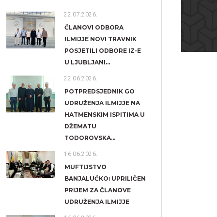
22.07.2026.
ČLANOVI ODBORA
ILMIJJE NOVI TRAVNIK
POSJETILI ODBORE IZ-E
U LJUBLJANI...
22.06.2026.
POTPREDSJEDNIK GO
UDRUŽENJA ILMIJJE NA
HATMENSKIM ISPITIMA U
DŽEMATU
TODOROVSKA...
16.06.2026.
MUFTIJSTVO
BANJALUČKO: UPRILIČEN
PRIJEM ZA ČLANOVE
UDRUŽENJA ILMIJJE