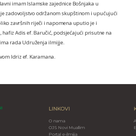
Glavni imam Islamske zajednice Bošnjaka u
svoje zadovoljstvo održanom skupštinom i upućujući
ko završnih riječi i napomena uputio je i
 hafiz Adis ef. Baručić, podsjećajući prisutne na
ma rada Udruženja ilmijje.
vom Idriz ef. Karamana.
LINKOVI
O nama
A
OJS Novi Muallim
B
Portal e-ilmijja