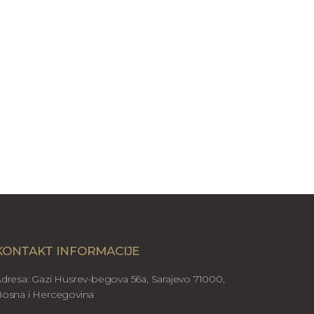
KONTAKT INFORMACIJE
dresa: Gazi Husrev-begova 56a, Sarajevo 71000,
osna i Hercegovina