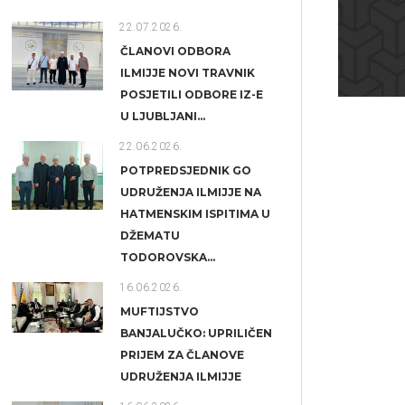
22.07.2026.
ČLANOVI ODBORA
ILMIJJE NOVI TRAVNIK
POSJETILI ODBORE IZ-E
U LJUBLJANI...
22.06.2026.
POTPREDSJEDNIK GO
UDRUŽENJA ILMIJJE NA
HATMENSKIM ISPITIMA U
DŽEMATU
TODOROVSKA...
16.06.2026.
MUFTIJSTVO
BANJALUČKO: UPRILIČEN
PRIJEM ZA ČLANOVE
UDRUŽENJA ILMIJJE