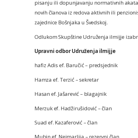
pisanju ili dopunjavanju normativnih akata
novih članova iz redova aktivnih ili penzi
zajednice Bošnjaka u Švedskoj.
Odlukom Skupštine Udruženja ilmijje izabran
Upravni odbor Udruženja ilmijje
hafiz Adis ef. Baručić – predsjednik
Hamza ef. Terzić – sekretar
Hasan ef. Jašarević – blagajnik
Merzuk ef. Hadžirušidović – član
Suad ef. Kazaferović – član
Mubin ef. Neimarlija – rezervni član