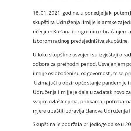
18. 01. 2021. godine, u ponedjeljak, putem 
skupština Udruženja ilmijje Islamske zajed
učenjem Kur’ana i prigodnim obraćanjem ak
izborom radnog predsjedništva skupštine.
U toku skupštine usvojeni su izvještaji o radu
odbora za prethodni period. Usvajanjem po
ilmijje oslobođeni su odgovornosti, te se p
Uzimajući u obzir opće stanje pandemije i
Udruženja ilmijje je dala u zadatak novoi
svojim ovlaštenjima, prilikama i potrebama
mjere u zaštiti zdravlja članova Udruženja il
Skupština je podržala prijedloge da se u 20