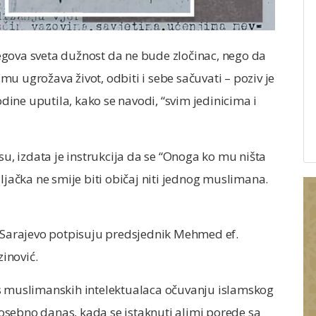
egova sveta dužnost da ne bude zločinac, nego da
i mu ugrožava život, odbiti i sebe sačuvati – poziv je
odine uputila, kako se navodi, “svim jedinicima i
su, izdata je instrukcija da se “Onoga ko mu ništa
ljačka ne smije biti običaj niti jednog muslimana.
v Sarajevo potpisuju predsjednik Mehmed ef.
inović.
os muslimanskih intelektualaca očuvanju islamskog
 posebno danas, kada se istaknuti alimi porede sa