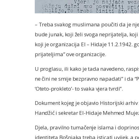
– Treba svakog muslimana poučiti da je nj
bude junak, koji želi svoga neprijatelja, koj
koji je organizacija El – Hidaje 11.2.1942. g
prijateljima” ove organizacije.
U proglasu, ili kako je tada navedeno, raspi
ne čini ne smije bezpravno napadati” i da “P
‘Oteto-prokleto’- to svaka vjera tvrdi”.
Dokument kojeg je objavio Historijski arhi
Handžić i sekretar El-Hidaje Mehmed Mujez
Djela, pravilno tumačenje islama i doprin
identiteta Bošnjaka treba isticati uvijek, a