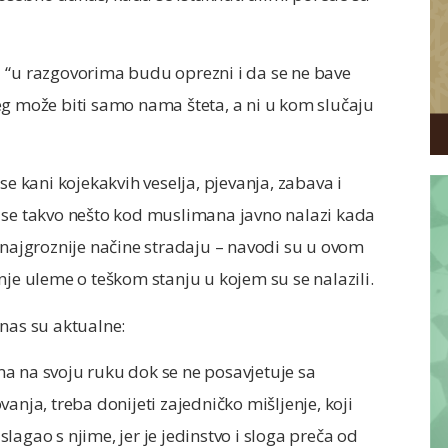
 “u razgovorima budu oprezni i da se ne bave
eg može biti samo nama šteta, a ni u kom slučaju
se kani kojekakvih veselja, pjevanja, zabava i
 da se takvo nešto kod muslimana javno nalazi kada
 najgroznije načine stradaju – navodi su u ovom
nje uleme o teškom stanju u kojem su se nalazili.
anas su aktualne:
a na svoju ruku dok se ne posavjetuje sa
ja, treba donijeti zajedničko mišljenje, koji
 slagao s njime, jer je jedinstvo i sloga preča od