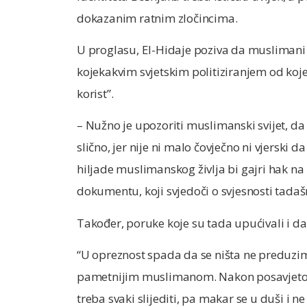
dokazanim ratnim zločincima.
U proglasu, El-Hidaje poziva da muslimani
kojekakvim svjetskim politiziranjem od koj
korist”.
– Nužno je upozoriti muslimanski svijet, da 
slično, jer nije ni malo čovječno ni vjerski
hiljade muslimanskog življa bi gajri hak na
dokumentu, koji svjedoči o svjesnosti tadaš
Također, poruke koje su tada upućivali i d
“U opreznost spada da se ništa ne preduzim
pametnijim muslimanom. Nakon posavjetovan
treba svaki slijediti, pa makar se u duši i ne