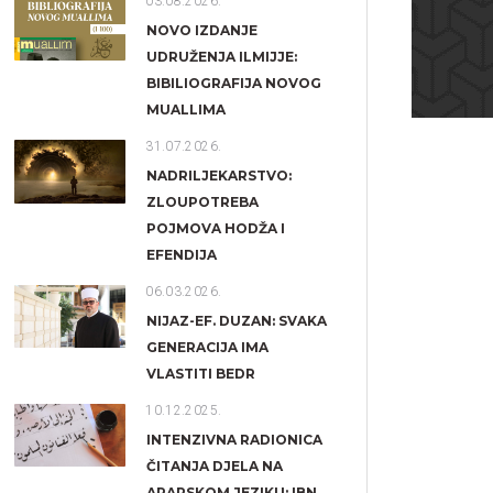
03.08.2026.
NOVO IZDANJE
UDRUŽENJA ILMIJJE:
BIBILIOGRAFIJA NOVOG
MUALLIMA
31.07.2026.
NADRILJEKARSTVO:
ZLOUPOTREBA
POJMOVA HODŽA I
EFENDIJA
06.03.2026.
NIJAZ-EF. DUZAN: SVAKA
GENERACIJA IMA
VLASTITI BEDR
10.12.2025.
INTENZIVNA RADIONICA
ČITANJA DJELA NA
ARAPSKOM JEZIKU: IBN