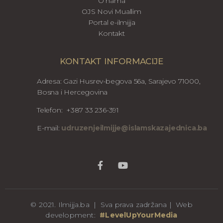
O nama
OJS Novi Muallim
Portal e-ilmijja
Kontakt
KONTAKT INFORMACIJE
Adresa: Gazi Husrev-begova 56a, Sarajevo 71000,
Bosna i Hercegovina
Telefon: +387 33 236-391
E-mail:
udruzenjeilmijje@islamskazajednica.ba
© 2021. Ilmijja.ba | Sva prava zadržana | Web
development:
#LevelUpYourMedia