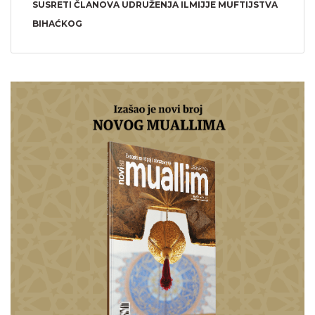
SUSRETI ČLANOVA UDRUŽENJA ILMIJJE MUFTIJSTVA
BIHAĆKOG