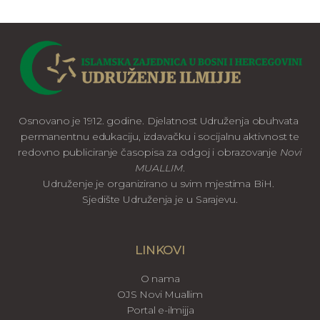
Osnovano je 1912. godine. Djelatnost Udruženja obuhvata
permanentnu edukaciju, izdavačku i socijalnu aktivnost te
redovno publiciranje časopisa za odgoj i obrazovanje
Novi
MUALLIM
.
Udruženje je organizirano u svim mjestima BiH.
Sjedište Udruženja je u Sarajevu.
LINKOVI
O nama
OJS Novi Muallim
Portal e-ilmijja