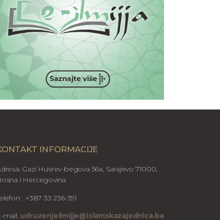
KONTAKT INFORMACIJE
dresa: Gazi Husrev-begova 56a, Sarajevo 71000,
osna i Hercegovina
elefon: +387 33 236-391
-mail:
udruzenjeilmijje@islamskazajednica.ba