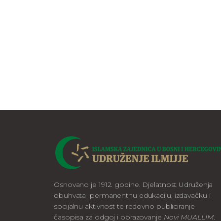
Osnovano je 1912. godine. Djelatnost Udruženja
obuhvata permanentnu edukaciju, izdavačku i
socijalnu aktivnost te redovno publiciranje
časopisa za odgoj i obrazovanje
Novi MUALLIM
.