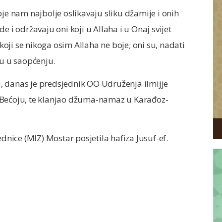
oje nam najbolje oslikavaju sliku džamije i onih
e i održavaju oni koji u Allaha i u Onaj svijet
 koji se nikoga osim Allaha ne boje; oni su, nadati
ju u saopćenju.
, danas je predsjednik OO Udruženja ilmijje
 Bećoju, te klanjao džuma-namaz u Karađoz-
ednice (MIZ) Mostar posjetila hafiza Jusuf-ef.