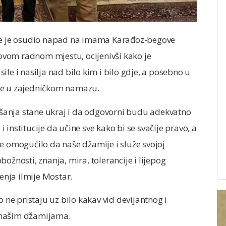
ije je osudio napad na imama Karađoz-begove
egovom radnom mjestu, ocijenivši kako je
le i nasilja nad bilo kim i bilo gdje, a posebno u
ike u zajedničkom namazu.
našanja stane ukraj i da odgovorni budu adekvatno
institucije da učine sve kako bi se svačije pravo, a
e omogućilo da naše džamije i služe svojoj
ožnosti, znanja, mira, tolerancije i lijepog
nja ilmije Mostar.
o ne pristaju uz bilo kakav vid devijantnog i
 našim džamijama.