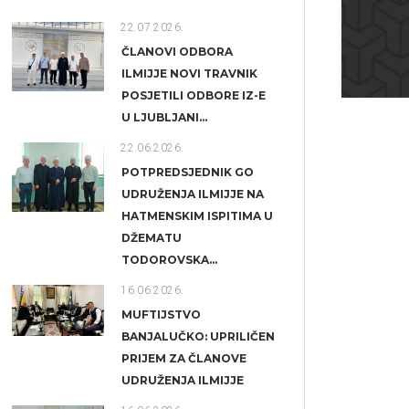
22.07.2026.
ČLANOVI ODBORA
ILMIJJE NOVI TRAVNIK
POSJETILI ODBORE IZ-E
U LJUBLJANI...
22.06.2026.
POTPREDSJEDNIK GO
UDRUŽENJA ILMIJJE NA
HATMENSKIM ISPITIMA U
DŽEMATU
TODOROVSKA...
16.06.2026.
MUFTIJSTVO
BANJALUČKO: UPRILIČEN
PRIJEM ZA ČLANOVE
UDRUŽENJA ILMIJJE