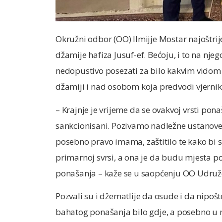
Okružni odbor (OO) Ilmijje Mostar najoštr
džamije hafiza Jusuf-ef. Bećoju, i to na nj
nedopustivo posezati za bilo kakvim vidom si
džamiji i nad osobom koja predvodi vjern
– Krajnje je vrijeme da se ovakvoj vrsti po
sankcionisani. Pozivamo nadležne ustanove i 
posebno pravo imama, zaštitilo te kako bi s
primarnoj svrsi, a ona je da budu mjesta pob
ponašanja – kaže se u saopćenju OO Udruže
Pozvali su i džematlije da osude i da nipošt
bahatog ponašanja bilo gdje, a posebno u