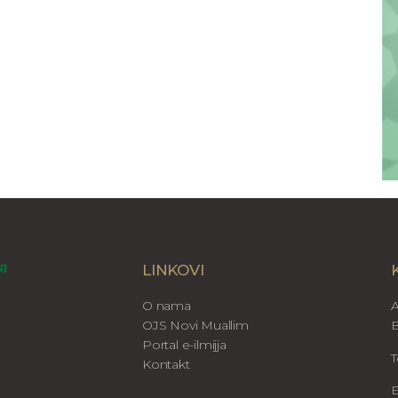
LINKOVI
O nama
A
OJS Novi Muallim
B
Portal e-ilmijja
T
Kontakt
E