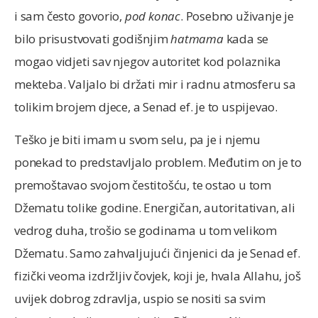
i sam često govorio,
pod konac
. Posebno uživanje je
bilo prisustvovati godišnjim
hatmama
kada se
mogao vidjeti sav njegov autoritet kod polaznika
mekteba. Valjalo bi držati mir i radnu atmosferu sa
tolikim brojem djece, a Senad ef. je to uspijevao.
Teško je biti imam u svom selu, pa je i njemu
ponekad to predstavljalo problem. Međutim on je to
premoštavao svojom čestitošću, te ostao u tom
Džematu tolike godine. Energičan, autoritativan, ali
vedrog duha, trošio se godinama u tom velikom
Džematu. Samo zahvaljujući činjenici da je Senad ef.
fizički veoma izdržljiv čovjek, koji je, hvala Allahu, još
uvijek dobrog zdravlja, uspio se nositi sa svim