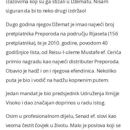
izazovima koji su ga stizali u Džematu. Nisam
siguran da bi to neko drugi izdržao!
Dugo godina njegov Džemat je imao najveći broj
pretplatnika Preporoda na području Rijaseta (156
pretplatnika), te je 2010. godine, povodom 40
godišnjice lista, od Reisu-l-uleme Mustafe ef. Cerića
primio nagradu kao najveći distributer Preporoda.
Obavio je hadž i on i njegova efendinica. Nekoliko
puta je bio i vodič na hadžu kopnenim putem.
Jedan mandat je bio predsjednik Udruženja Ilmijje
Visoko i dao značajan doprinos u radu istog.
Osim u profesionalnom dijelu, Senad ef. slovi kao
veoma čestit čovjek u životu. Malo je poslova koji se