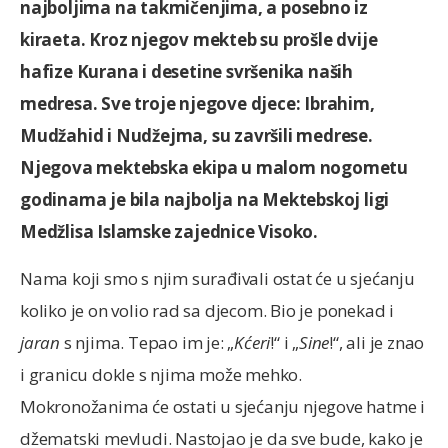
najboljima na takmičenjima, a posebno iz
kiraeta. Kroz njegov mekteb su prošle dvije
hafize Kurana i desetine svršenika naših
medresa. Sve troje njegove djece: Ibrahim,
Mudžahid i Nudžejma, su završili medrese.
Njegova mektebska ekipa u malom nogometu
godinama je bila najbolja na Mektebskoj ligi
Medžlisa Islamske zajednice Visoko.
Nama koji smo s njim surađivali ostat će u sjećanju
koliko je on volio rad sa djecom. Bio je ponekad i
jaran
s njima. Tepao im je: „
Kćeri
!“ i „
Sine
!“, ali je znao
i granicu dokle s njima može mehko.
Mokronožanima će ostati u sjećanju njegove hatme i
džematski mevludi. Nastojao je da sve bude, kako je