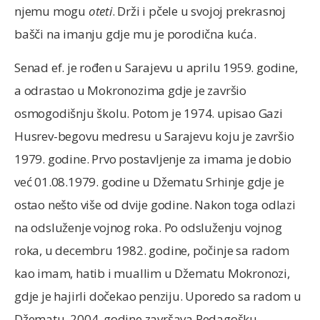
njemu mogu
oteti
. Drži i pčele u svojoj prekrasnoj
bašči na imanju gdje mu je porodična kuća.
Senad ef. je rođen u Sarajevu u aprilu 1959. godine,
a odrastao u Mokronozima gdje je završio
osmogodišnju školu. Potom je 1974. upisao Gazi
Husrev-begovu medresu u Sarajevu koju je završio
1979. godine. Prvo postavljenje za imama je dobio
već 01.08.1979. godine u Džematu Srhinje gdje je
ostao nešto više od dvije godine. Nakon toga odlazi
na odsluženje vojnog roka. Po odsluženju vojnog
roka, u decembru 1982. godine, počinje sa radom
kao imam, hatib i muallim u Džematu Mokronozi,
gdje je hajirli dočekao penziju. Uporedo sa radom u
Džematu, 2004. godine završava Pedagošku