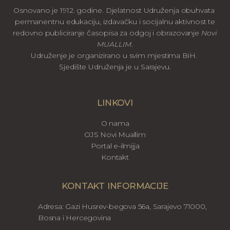
Osnovano je 1912. godine. Djelatnost Udruženja obuhvata
permanentnu edukaciju, izdavačku i socijalnu aktivnost te
redovno publiciranje časopisa za odgoj i obrazovanje
Novi
MUALLIM
.
Udruženje je organizirano u svim mjestima BiH.
Sjedište Udruženja je u Sarajevu.
LINKOVI
O nama
OJS Novi Muallim
Portal e-ilmijja
Kontakt
KONTAKT INFORMACIJE
Adresa: Gazi Husrev-begova 56a, Sarajevo 71000,
Bosna i Hercegovina