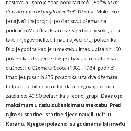
nastave, a i sam je znao ponekad reći: „
Počeli su mi
dolaziti unuci od mojih učenika!
“. Džemat Mokronozi
je najveći (najbrojniji po članstvu) džemat na
području Medžlisa Islamske zajednice Visoko, pa je
tako i njegov mekteb imao najveći broj polaznika.
Bilo je godina kad je u mektebu imao upisanih 190
polaznika. U vrijeme dok je obavljao muallimsku
dužnost i u Džematu Seoča (1983.-1984. godine)
imao je upisanih 275 polaznika u ta dva džemata.
Potpuno je bilo normalno da u njegovoj učionici
zateknete 40-50 polaznika u jednoj grupi.
Davao je
maksimum u radu s učenicima u mektebu. Pred
njim su stotine i stotine djece naučili učiti u
Kuranu. Njegovi polaznici su godinama bili među