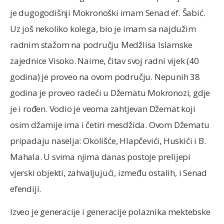
je dugogodišnji Mokronoški imam Senad ef. Šabić.
Uz još nekoliko kolega, bio je imam sa najdužim
radnim stažom na području Medžlisa Islamske
zajednice Visoko. Naime, čitav svoj radni vijek (40
godina) je proveo na ovom području. Nepunih 38
godina je proveo radeći u Džematu Mokronozi, gdje
je i rođen. Vodio je veoma zahtjevan Džemat koji
osim džamije ima i četiri mesdžida. Ovom Džematu
pripadaju naselja: Okolišće, Hlapčevići, Huskići i B.
Mahala. U svima njima danas postoje prelijepi
vjerski objekti, zahvaljujući, između ostalih, i Senad
efendiji.
Izveo je generacije i generacije polaznika mektebske