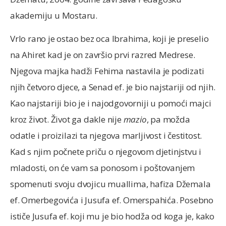
akademiju u Mostaru.
Vrlo rano je ostao bez oca Ibrahima, koji je preselio
na Ahiret kad je on završio prvi razred Medrese.
Njegova majka hadži Fehima nastavila je podizati
njih četvoro djece, a Senad ef. je bio najstariji od njih.
Kao najstariji bio je i najodgovorniji u pomoći majci
kroz život. Život ga dakle nije
mazio
, pa možda
odatle i proizilazi ta njegova marljivost i čestitost.
Kad s njim počnete priču o njegovom djetinjstvu i
mladosti, on će vam sa ponosom i poštovanjem
spomenuti svoju dvojicu muallima, hafiza Džemala
ef. Omerbegovića i Jusufa ef. Omerspahića. Posebno
ističe Jusufa ef. koji mu je bio hodža od koga je, kako