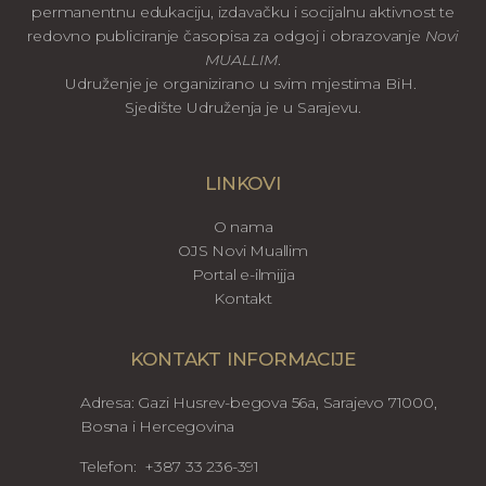
permanentnu edukaciju, izdavačku i socijalnu aktivnost te
redovno publiciranje časopisa za odgoj i obrazovanje
Novi
MUALLIM
.
Udruženje je organizirano u svim mjestima BiH.
Sjedište Udruženja je u Sarajevu.
LINKOVI
O nama
OJS Novi Muallim
Portal e-ilmijja
Kontakt
KONTAKT INFORMACIJE
Adresa: Gazi Husrev-begova 56a, Sarajevo 71000,
Bosna i Hercegovina
Telefon: +387 33 236-391