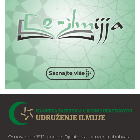
Osnovano je 1912. godine. Djelatnost Udruženja obuhvata