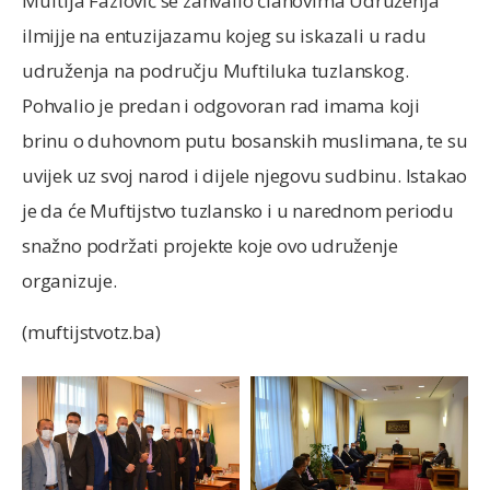
Muftija Fazlović se zahvalio članovima Udruženja
ilmijje na entuzijazamu kojeg su iskazali u radu
udruženja na području Muftiluka tuzlanskog.
Pohvalio je predan i odgovoran rad imama koji
brinu o duhovnom putu bosanskih muslimana, te su
uvijek uz svoj narod i dijele njegovu sudbinu. Istakao
je da će Muftijstvo tuzlansko i u narednom periodu
snažno podržati projekte koje ovo udruženje
organizuje.
(muftijstvotz.ba)