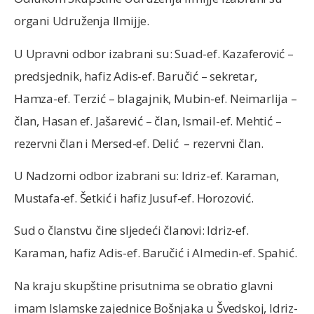
organi Udruženja Ilmijje.
U Upravni odbor izabrani su: Suad-ef. Kazaferović –
predsjednik, hafiz Adis-ef. Baručić – sekretar,
Hamza-ef. Terzić – blagajnik, Mubin-ef. Neimarlija –
član, Hasan ef. Jašarević – član, Ismail-ef. Mehtić –
rezervni član i Mersed-ef. Delić – rezervni član.
U Nadzorni odbor izabrani su: Idriz-ef. Karaman,
Mustafa-ef. Šetkić i hafiz Jusuf-ef. Horozović.
Sud o članstvu čine sljedeći članovi: Idriz-ef.
Karaman, hafiz Adis-ef. Baručić i Almedin-ef. Spahić.
Na kraju skupštine prisutnima se obratio glavni
imam Islamske zajednice Bošnjaka u Švedskoj, Idriz-