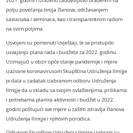
2021. godini i izraženo zadovoljstvo urađenim na
polju povećanja broja članova, održavanjem
sastanaka i seminara, kao i transparentnim radom
na svim poljima.
Usvojeni su pomenuti izvještaji, te se pristupilo
usvajanju plana rada i budžeta za 2022. godinu.
Uzimajući u obzir opće stanje pandemije i mjere
izazvane koronavirusom Skupština Udruženja Ilmijje
je dala u zadatak izabranom odboru Udruženja
Ilmijje da u skladu sa svojim ovlaštenjima, prilikama
i potrebama planira aktivnosti i budžet u 2022.
godini poštujući sve mjere u zaštiti zdravlja članova
Udruženja Ilmijje i njihovih porodica.
Odlukom Skupštine Udruženja Ilmijje izabrani su