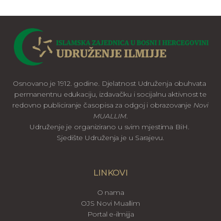
Osnovano je 1912. godine. Djelatnost Udruženja obuhvata
permanentnu edukaciju, izdavačku i socijalnu aktivnost te
redovno publiciranje časopisa za odgoj i obrazovanje
Novi
MUALLIM
.
Udruženje je organizirano u svim mjestima BiH.
Sjedište Udruženja je u Sarajevu.
LINKOVI
O nama
OJS Novi Muallim
Portal e-ilmijja