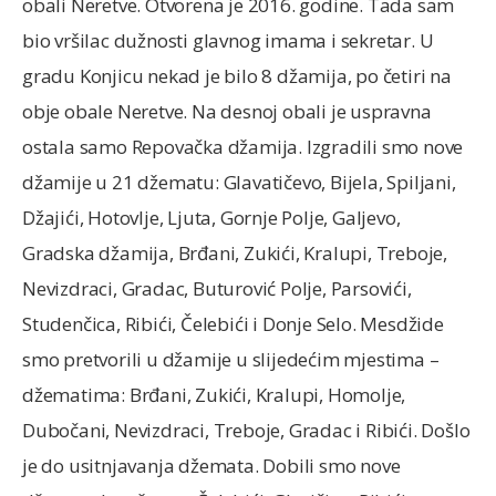
obali Neretve. Otvorena je 2016. godine. Tada sam
bio vršilac dužnosti glavnog imama i sekretar. U
gradu Konjicu nekad je bilo 8 džamija, po četiri na
obje obale Neretve. Na desnoj obali je uspravna
ostala samo Repovačka džamija. Izgradili smo nove
džamije u 21 džematu: Glavatičevo, Bijela, Spiljani,
Džajići, Hotovlje, Ljuta, Gornje Polje, Galjevo,
Gradska džamija, Brđani, Zukići, Kralupi, Treboje,
Nevizdraci, Gradac, Buturović Polje, Parsovići,
Studenčica, Ribići, Čelebići i Donje Selo. Mesdžide
smo pretvorili u džamije u slijedećim mjestima –
džematima: Brđani, Zukići, Kralupi, Homolje,
Dubočani, Nevizdraci, Treboje, Gradac i Ribići. Došlo
je do usitnjavanja džemata. Dobili smo nove