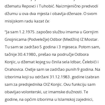
džematu Repovci i Tuhobić. Naizmjenično predvodi
džumu u ova dva mjesta i obavlja dženaze. O svom
misijskom radu kazat će:
“Ja sam 1.2.1975. započeo službu imama u Gornjim
Gnojnicama (Podveležje) Odbor (Medžlis) IZ Mostar.
Tu sam se zadržao 5 godina i 3 mjeseca. Potom sam,
tačnije 30.4.1980., prešao na područje Odbora
Konjic, u džemat kojeg su činila sela Idbar, Čelebići i
Orahovica. Ovdje sam se zadržao punih 9 godina. Na
izborima koji su održani 31.12.1983. godine izabran
sam za predsjednika OIZ Konjic. Ovu funkciju sam
obavljao volonterski, uz imamske dužnosti. Te
godine, na općim izborima u Islamskoj zajednici,