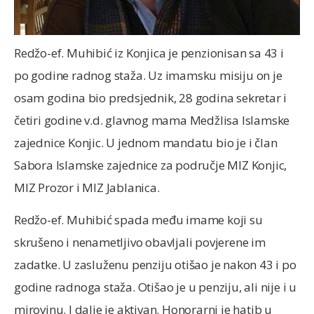
Redžo-ef. Muhibić iz Konjica je penzionisan sa 43 i
po godine radnog staža. Uz imamsku misiju on je
osam godina bio predsjednik, 28 godina sekretar i
četiri godine v.d. glavnog mama Medžlisa Islamske
zajednice Konjic. U jednom mandatu bio je i član
Sabora Islamske zajednice za područje MIZ Konjic,
MIZ Prozor i MIZ Jablanica.
Redžo-ef. Muhibić spada među imame koji su
skrušeno i nenametljivo obavljali povjerene im
zadatke. U zasluženu penziju otišao je nakon 43 i po
godine radnoga staža. Otišao je u penziju, ali nije i u
mirovinu. I dalje je aktivan. Honorarni je hatib u