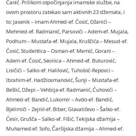
Ćanić. Prilikom otpočinjanja imamske službe, na
ovom prostoru zatekao sam aktivnih 23 džemata, i
to: Jasenik – imam Ahmed-ef. Ćosić, Džanići –
Mehmed-ef. Radmanić, Parsovići – Adem-ef. Mujala,
Podhum – Mustafa-ef. Mujala, Kruščića – Mesud-ef.
Ćosić, Studentica – Osman-ef. Memić, Gorani –
Adem-ef. Ćosić, Seonica – Ahmed-ef. Buturović,
Lisičići – Salko-ef. Halilović, Tuhobić-Repovci –
Ibrahim-ef. Hadžiosmanović, Šunji – Mustafa-ef.
Bešlić, Džepi – Vehbija-ef. Radmanić, Ćuhovići –
Ahmed-ef. Bandić, Lukomir – Avdo-ef. Bandić,
Bjelimići – Zejnil-ef. Biber, Glavatičevo – Šalko-ef.
Ćesir, Grušča – Salko-ef. Fišić, Tekijska džamija –
Muhamed-ef. Sofo, Čaršijska džamija – Ahmed-ef.