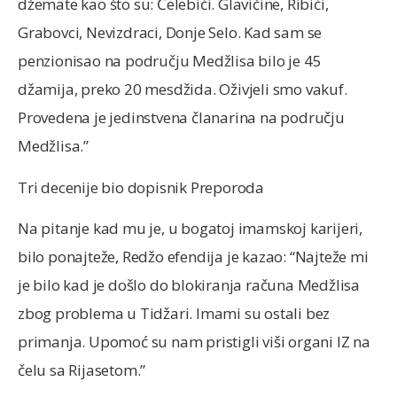
džemate kao što su: Čelebići. Glavičine, Ribići,
Grabovci, Nevizdraci, Donje Selo. Kad sam se
penzionisao na području Medžlisa bilo je 45
džamija, preko 20 mesdžida. Oživjeli smo vakuf.
Provedena je jedinstvena članarina na području
Medžlisa.”
Tri decenije bio dopisnik Preporoda
Na pitanje kad mu je, u bogatoj imamskoj karijeri,
bilo ponajteže, Redžo efendija je kazao: “Najteže mi
je bilo kad je došlo do blokiranja računa Medžlisa
zbog problema u Tidžari. Imami su ostali bez
primanja. Upomoć su nam pristigli viši organi IZ na
čelu sa Rijasetom.”