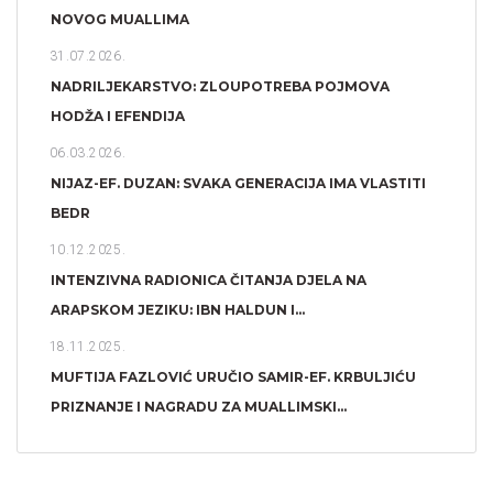
NOVOG MUALLIMA
31.07.2026.
NADRILJEKARSTVO: ZLOUPOTREBA POJMOVA
HODŽA I EFENDIJA
06.03.2026.
NIJAZ-EF. DUZAN: SVAKA GENERACIJA IMA VLASTITI
BEDR
10.12.2025.
INTENZIVNA RADIONICA ČITANJA DJELA NA
ARAPSKOM JEZIKU: IBN HALDUN I...
18.11.2025.
MUFTIJA FAZLOVIĆ URUČIO SAMIR-EF. KRBULJIĆU
PRIZNANJE I NAGRADU ZA MUALLIMSKI...