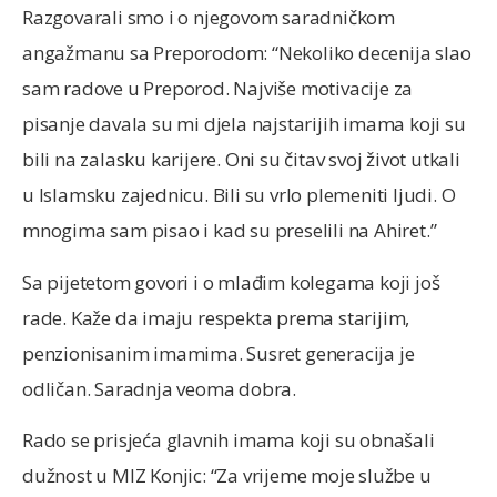
Razgovarali smo i o njegovom saradničkom
angažmanu sa Preporodom: “Nekoliko decenija slao
sam radove u Preporod. Najviše motivacije za
pisanje davala su mi djela najstarijih imama koji su
bili na zalasku karijere. Oni su čitav svoj život utkali
u Islamsku zajednicu. Bili su vrlo plemeniti ljudi. O
mnogima sam pisao i kad su preselili na Ahiret.”
Sa pijetetom govori i o mlađim kolegama koji još
rade. Kaže da imaju respekta prema starijim,
penzionisanim imamima. Susret generacija je
odličan. Saradnja veoma dobra.
Rado se prisjeća glavnih imama koji su obnašali
dužnost u MIZ Konjic: “Za vrijeme moje službe u