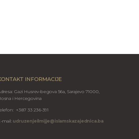
KONTAKT INFORMACIJE
dresa: Gazi Husrev-begova 56a, Sarajevo 71000,
osna i Hercegovina
elefon: +387 33 236-391
-mail:
udruzenjeilmijje@islamskazajednica.ba