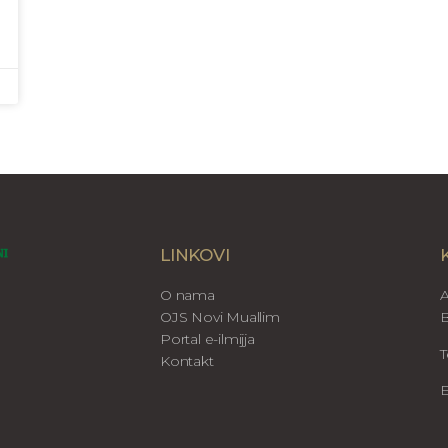
LINKOVI
O nama
A
OJS Novi Muallim
B
Portal e-ilmijja
T
Kontakt
E