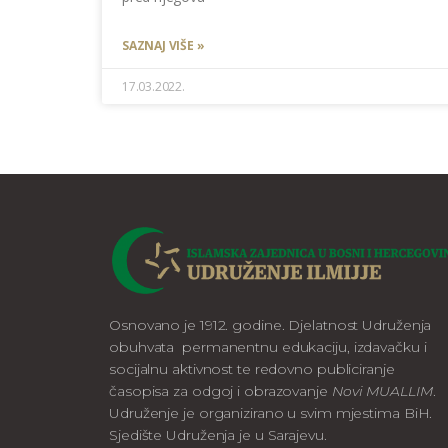
SAZNAJ VIŠE »
17.03.2022.
Osnovano je 1912. godine. Djelatnost Udruženja
obuhvata permanentnu edukaciju, izdavačku i
socijalnu aktivnost te redovno publiciranje
časopisa za odgoj i obrazovanje
Novi MUALLIM
.
Udruženje je organizirano u svim mjestima BiH.
Sjedište Udruženja je u Sarajevu.