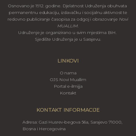
Osnovano je 1912. godine. Djelatnost Udruženja obuhvata
permanentnu edukaciju, izdavačku i socijalnu aktivnost te
redovno publiciranje časopisa za odgoj i obrazovanje
Novi
MUALLIM
.
Udruženje je organizirano u svim mjestima BiH.
Sjedište Udruženja je u Sarajevu.
LINKOVI
O nama
OJS Novi Muallim
Portal e-ilmijja
Kontakt
KONTAKT INFORMACIJE
Adresa: Gazi Husrev-begova 56a, Sarajevo 71000,
Bosna i Hercegovina