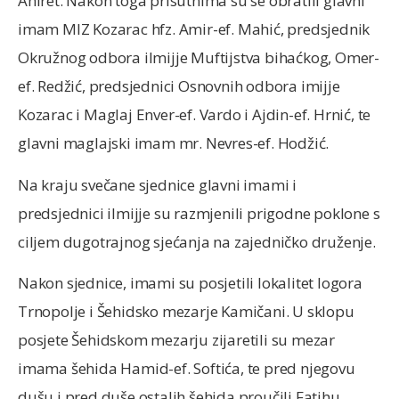
Ahiret. Nakon toga prisutnima su se obratili glavni
imam MIZ Kozarac hfz. Amir-ef. Mahić, predsjednik
Okružnog odbora ilmijje Muftijstva bihaćkog, Omer-
ef. Redžić, predsjednici Osnovnih odbora imijje
Kozarac i Maglaj Enver-ef. Vardo i Ajdin-ef. Hrnić, te
glavni maglajski imam mr. Nevres-ef. Hodžić.
Na kraju svečane sjednice glavni imami i
predsjednici ilmijje su razmjenili prigodne poklone s
ciljem dugotrajnog sjećanja na zajedničko druženje.
Nakon sjednice, imami su posjetili lokalitet logora
Trnopolje i Šehidsko mezarje Kamičani. U sklopu
posjete Šehidskom mezarju zijaretili su mezar
imama šehida Hamid-ef. Softića, te pred njegovu
dušu i pred duše ostalih šehida proučili Fatihu.