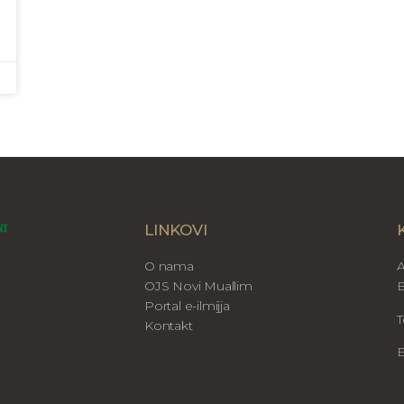
LINKOVI
O nama
A
OJS Novi Muallim
B
Portal e-ilmijja
T
Kontakt
E