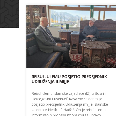
REISUL-ULEMU POSJETIO PREDSJEDNIK
UDRUŽENJA ILMIJJE
Reisul-ulemu Islamske zajednice (IZ) u Bosni i
Hercegovini Husein-ef. Kavazovića danas je
posjetio predsjednik Udruženja ilmijje Islamske
zajednice Nesib-ef. Hadžić. On je reisul-ulemu
informirao o procesu izbora koji se upravo