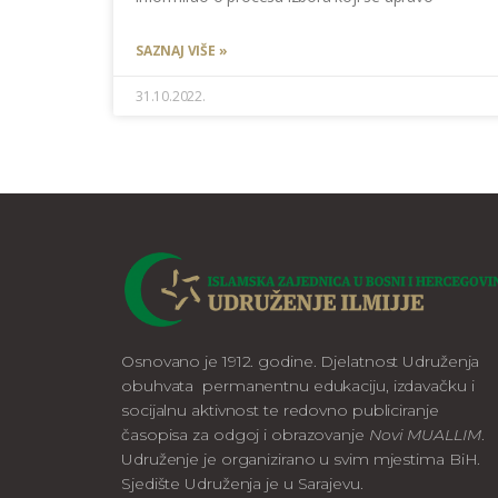
SAZNAJ VIŠE »
31.10.2022.
Osnovano je 1912. godine. Djelatnost Udruženja
obuhvata permanentnu edukaciju, izdavačku i
socijalnu aktivnost te redovno publiciranje
časopisa za odgoj i obrazovanje
Novi MUALLIM
.
Udruženje je organizirano u svim mjestima BiH.
Sjedište Udruženja je u Sarajevu.