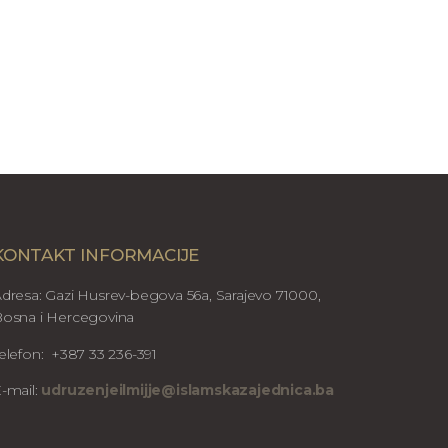
KONTAKT INFORMACIJE
dresa: Gazi Husrev-begova 56a, Sarajevo 71000,
osna i Hercegovina
elefon: +387 33 236-391
-mail:
udruzenjeilmijje@islamskazajednica.ba