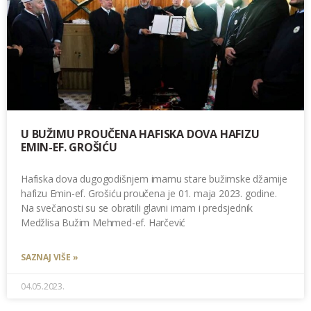
U BUŽIMU PROUČENA HAFISKA DOVA HAFIZU
EMIN-EF. GROŠIĆU
Hafiska dova dugogodišnjem imamu stare bužimske džamije
hafizu Emin-ef. Grošiću proučena je 01. maja 2023. godine.
Na svečanosti su se obratili glavni imam i predsjednik
Medžlisa Bužim Mehmed-ef. Harčević
SAZNAJ VIŠE »
04.05.2023.