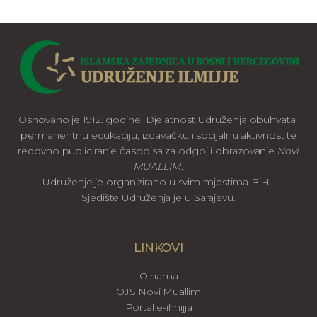
Osnovano je 1912. godine. Djelatnost Udruženja obuhvata
permanentnu edukaciju, izdavačku i socijalnu aktivnost te
redovno publiciranje časopisa za odgoj i obrazovanje
Novi
MUALLIM
.
Udruženje je organizirano u svim mjestima BiH.
Sjedište Udruženja je u Sarajevu.
LINKOVI
O nama
OJS Novi Muallim
Portal e-ilmijja