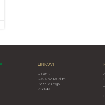
LINKOVI
O nama
A
OJS Novi Muallim
B
Portal e-ilmijja
T
Kontakt
E