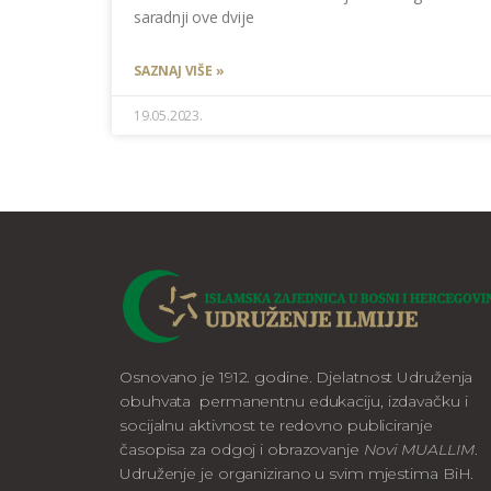
saradnji ove dvije
SAZNAJ VIŠE »
19.05.2023.
Osnovano je 1912. godine. Djelatnost Udruženja
obuhvata permanentnu edukaciju, izdavačku i
socijalnu aktivnost te redovno publiciranje
časopisa za odgoj i obrazovanje
Novi MUALLIM
.
Udruženje je organizirano u svim mjestima BiH.