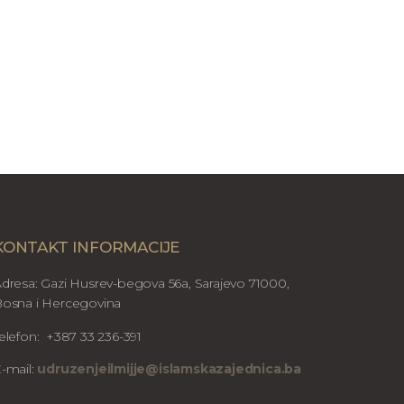
KONTAKT INFORMACIJE
dresa: Gazi Husrev-begova 56a, Sarajevo 71000,
osna i Hercegovina
elefon: +387 33 236-391
-mail:
udruzenjeilmijje@islamskazajednica.ba