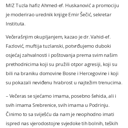
MIZ Tuzla hafiz Ahmed-ef. Huskanović a promociju
je moderirao urednik knjige Emir Šečić, sekretar
Instituta.
Večerašnjim okupljanjem, kazao je dr. Vahid-ef.
Fazlović, muftija tuzlanski, potvrđujemo duboki
osjećaj zahvalnosti i poštovanja prema svim našim
prethodnicima koji su pružili otpor agresiji, koji su
bili na braniku domovine Bosne i Hercegovine i koji
su pokazali neviđenu hrabrost u najtežim trenucima.
– Večeras se sjećamo imama, posebno šehida, ali i
svih imama Srebrenice, svih imama u Podrinju.
Činimo to sa sviješću da nam je neophodno imati
ispred nas vjerodostojne svjedoke tih bolnih, teških