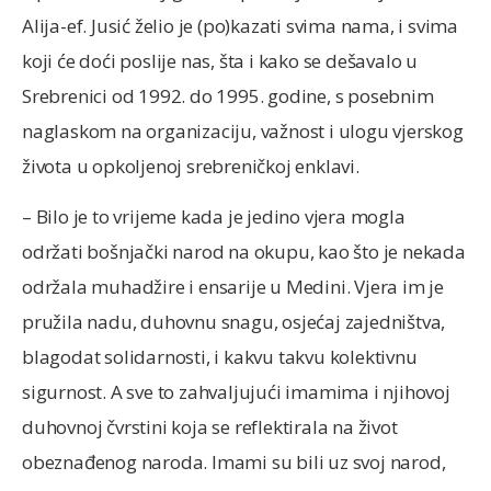
Alija-ef. Jusić želio je (po)kazati svima nama, i svima
koji će doći poslije nas, šta i kako se dešavalo u
Srebrenici od 1992. do 1995. godine, s posebnim
naglaskom na organizaciju, važnost i ulogu vjerskog
života u opkoljenoj srebreničkoj enklavi.
– Bilo je to vrijeme kada je jedino vjera mogla
održati bošnjački narod na okupu, kao što je nekada
održala muhadžire i ensarije u Medini. Vjera im je
pružila nadu, duhovnu snagu, osjećaj zajedništva,
blagodat solidarnosti, i kakvu takvu kolektivnu
sigurnost. A sve to zahvaljujući imamima i njihovoj
duhovnoj čvrstini koja se reflektirala na život
obeznađenog naroda. Imami su bili uz svoj narod,