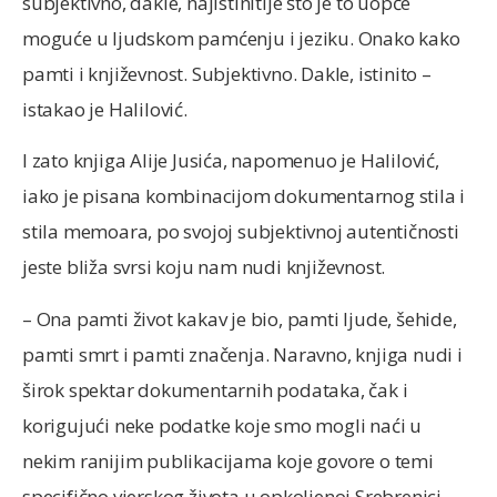
subjektivno, dakle, najistinitije što je to uopće
moguće u ljudskom pamćenju i jeziku. Onako kako
pamti i književnost. Subjektivno. Dakle, istinito –
istakao je Halilović.
I zato knjiga Alije Jusića, napomenuo je Halilović,
iako je pisana kombinacijom dokumentarnog stila i
stila memoara, po svojoj subjektivnoj autentičnosti
jeste bliža svrsi koju nam nudi književnost.
– Ona pamti život kakav je bio, pamti ljude, šehide,
pamti smrt i pamti značenja. Naravno, knjiga nudi i
širok spektar dokumentarnih podataka, čak i
korigujući neke podatke koje smo mogli naći u
nekim ranijim publikacijama koje govore o temi
specifično vjerskog života u opkoljenoj Srebrenici,