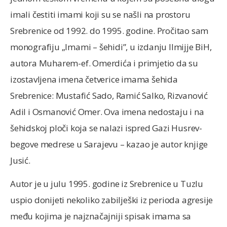
imali čestiti imami koji su se našli na prostoru
Srebrenice od 1992. do 1995. godine. Pročitao sam
monografiju „Imami – šehidi”, u izdanju Ilmijje BiH,
autora Muharem-ef. Omerdića i primjetio da su
izostavljena imena četverice imama šehida
Srebrenice: Mustafić Sado, Ramić Salko, Rizvanović
Adil i Osmanović Omer. Ova imena nedostaju i na
šehidskoj ploči koja se nalazi ispred Gazi Husrev-
begove medrese u Sarajevu – kazao je autor knjige
Jusić.
Autor je u julu 1995. godine iz Srebrenice u Tuzlu
uspio donijeti nekoliko zabilješki iz perioda agresije
među kojima je najznačajniji spisak imama sa