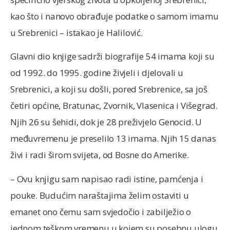
kao što i nanovo obrađuje podatke o samom imamu
u Srebrenici – istakao je Halilović.
Glavni dio knjige sadrži biografije 54 imama koji su
od 1992. do 1995. godine živjeli i djelovali u
Srebrenici, a koji su došli, pored Srebrenice, sa još
četiri općine, Bratunac, Zvornik, Vlasenica i Višegrad.
Njih 26 su šehidi, dok je 28 preživjelo Genocid. U
međuvremenu je preselilo 13 imama. Njih 15 danas
živi i radi širom svijeta, od Bosne do Amerike.
– Ovu knjigu sam napisao radi istine, pamćenja i
pouke. Budućim naraštajima želim ostaviti u
emanet ono čemu sam svjedočio i zabilježio o
jednom teškom vremenu u kojem su posebnu ulogu