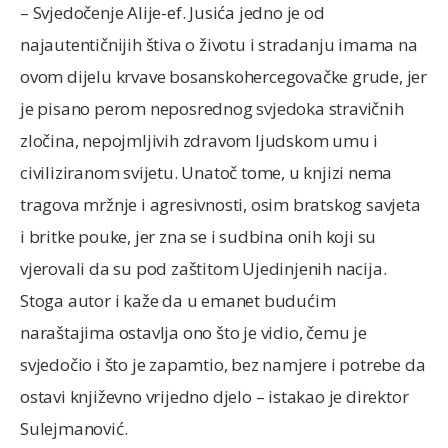
– Svjedočenje Alije-ef. Jusića jedno je od
najautentičnijih štiva o životu i stradanju imama na
ovom dijelu krvave bosanskohercegovačke grude, jer
je pisano perom neposrednog svjedoka stravičnih
zločina, nepojmljivih zdravom ljudskom umu i
civiliziranom svijetu. Unatoč tome, u knjizi nema
tragova mržnje i agresivnosti, osim bratskog savjeta
i britke pouke, jer zna se i sudbina onih koji su
vjerovali da su pod zaštitom Ujedinjenih nacija.
Stoga autor i kaže da u emanet budućim
naraštajima ostavlja ono što je vidio, čemu je
svjedočio i što je zapamtio, bez namjere i potrebe da
ostavi književno vrijedno djelo – istakao je direktor
Sulejmanović.