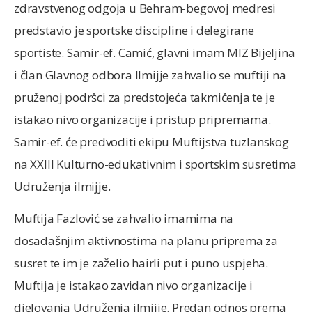
zdravstvenog odgoja u Behram-begovoj medresi
predstavio je sportske discipline i delegirane
sportiste. Samir-ef. Camić, glavni imam MIZ Bijeljina
i član Glavnog odbora Ilmijje zahvalio se muftiji na
pruženoj podršci za predstojeća takmičenja te je
istakao nivo organizacije i pristup pripremama.
Samir-ef. će predvoditi ekipu Muftijstva tuzlanskog
na XXIII Kulturno-edukativnim i sportskim susretima
Udruženja ilmijje.
Muftija Fazlović se zahvalio imamima na
dosadašnjim aktivnostima na planu priprema za
susret te im je zaželio hairli put i puno uspjeha.
Muftija je istakao zavidan nivo organizacije i
djelovanja Udruženja ilmijje. Predan odnos prema