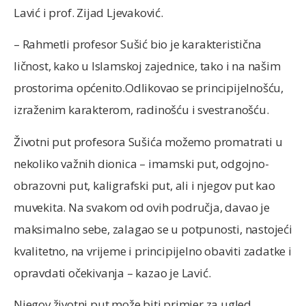
Lavić i prof. Zijad Ljevaković.
– Rahmetli profesor Sušić bio je karakteristična
ličnost, kako u Islamskoj zajednice, tako i na našim
prostorima općenito.Odlikovao se principijelnošću,
izraženim karakterom, radinošću i svestranošću.
Životni put profesora Sušića možemo promatrati u
nekoliko važnih dionica – imamski put, odgojno-
obrazovni put, kaligrafski put, ali i njegov put kao
muvekita. Na svakom od ovih područja, davao je
maksimalno sebe, zalagao se u potpunosti, nastojeći
kvalitetno, na vrijeme i principijelno obaviti zadatke i
opravdati očekivanja – kazao je Lavić.
Njegov životni put može biti primjer za ugled