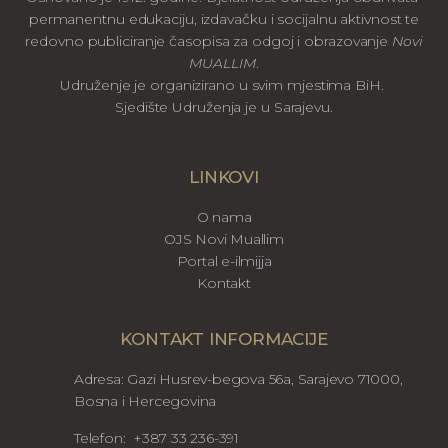
permanentnu edukaciju, izdavačku i socijalnu aktivnost te
redovno publiciranje časopisa za odgoj i obrazovanje
Novi
MUALLIM
.
Udruženje je organizirano u svim mjestima BiH.
Sjedište Udruženja je u Sarajevu.
LINKOVI
O nama
OJS Novi Muallim
Portal e-ilmijja
Kontakt
KONTAKT INFORMACIJE
Adresa: Gazi Husrev-begova 56a, Sarajevo 71000,
Bosna i Hercegovina
Telefon: +387 33 236-391