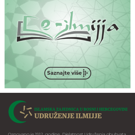
Osnovano je 1912. godine. Djelatnost Udruženja obuhvata