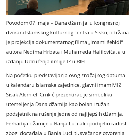
Povodom 07. maja – Dana džamija, u kongresnoj
dvorani Islamskog kulturnog centra u Sisku, održana
je projekcija dokumentarnog filma „Imami šehidi“
autora Nedima Hrbata i Muhameda Halilovića, a u
izdanju Udruženja ilmijje IZ u BIH.
Na početku predstavljanja ovog značajnog datuma
u kalendaru Islamske zajednice, glavni imam MIZ
Sisak Alem-ef. Crnkić prezentirao je simboliku
utemeljenja Dana džamija kao bolan i tužan
podsjetnik na rušenje jedne od najljepših džamija,
Ferhadija džamije u Banja Luci ali i podijelio radost
zbog događaja u Banja Luci, tj. svečanog otvorenja