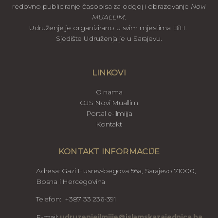
redovno publiciranje časopisa za odgoj i obrazovanje
Novi
MUALLIM
.
Udruženje je organizirano u svim mjestima BiH.
Sjedište Udruženja je u Sarajevu.
LINKOVI
O nama
OJS Novi Muallim
Portal e-ilmijja
Kontakt
KONTAKT INFORMACIJE
Adresa: Gazi Husrev-begova 56a, Sarajevo 71000,
Bosna i Hercegovina
Telefon: +387 33 236-391
E-mail:
udruzenjeilmijje@islamskazajednica.ba