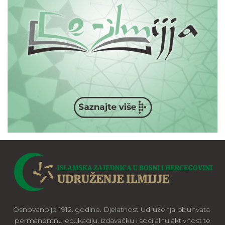
Osnovano je 1912. godine. Djelatnost Udruženja obuhvata
permanentnu edukaciju, izdavačku i socijalnu aktivnost te