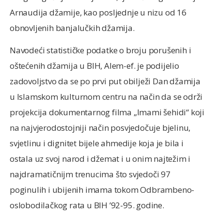
Arnaudija džamije, kao posljednje u nizu od 16
obnovljenih banjalučkih džamija.
Navodeći statističke podatke o broju porušenih i
oštećenih džamija u BIH, Alem-ef. je podijelio
zadovoljstvo da se po prvi put obilježi Dan džamija
u Islamskom kulturnom centru na način da se održi
projekcija dokumentarnog filma „Imami šehidi“ koji
na najvjerodostojniji način posvjedočuje bjelinu,
svjetlinu i dignitet bijele ahmedije koja je bila i
ostala uz svoj narod i džemat i u onim najtežim i
najdramatičnijm trenucima što svjedoči 97
poginulih i ubijenih imama tokom Odbrambeno-
oslobodilačkog rata u BIH ’92-95. godine.