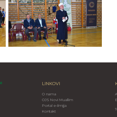
LINKOVI
O nama
A
OJS Novi Muallim
B
Portal e-ilmijja
T
Kontakt