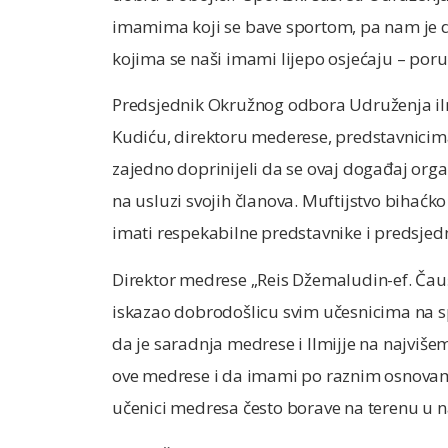
imamima koji se bave sportom, pa nam je d
kojima se naši imami lijepo osjećaju – poru
Predsjednik Okružnog odbora Udruženja ilmi
Kudiću, direktoru mederese, predstavnicima
zajedno doprinijeli da se ovaj događaj organi
na usluzi svojih članova. Muftijstvo bihaćk
imati respekabilne predstavnike i predsjedn
Direktor medrese „Reis Džemaludin-ef. Čauš
iskazao dobrodošlicu svim učesnicima na s
da je saradnja medrese i Ilmijje na najviše
ove medrese i da imami po raznim osnovam
učenici medresa često borave na terenu u n