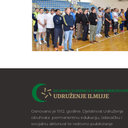
Osnovano je 1912. godine. Djelatnost Udruženja
obuhvata permanentnu edukaciju, izdavačku i
socijalnu aktivnost te redovno publiciranje