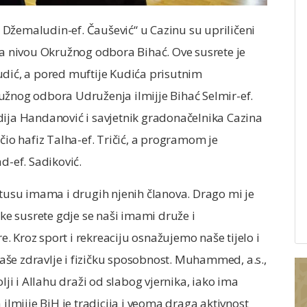
Džemaludin-ef. Čaušević“ u Cazinu su upriličeni
na nivou Okružnog odbora Bihać. Ove susrete je
udić, a pored muftije Kudića prisutnim
užnog odbora Udruženja ilmijje Bihać Selmir-ef.
dija Handanović i savjetnik gradonačelnika Cazina
čio hafiz Talha-ef. Tričić, a programom je
-ef. Sadiković.
atusu imama i drugih njenih članova. Drago mi je
ske susrete gdje se naši imami druže i
re. Kroz sport i rekreaciju osnažujemo naše tijelo i
še zdravlje i fizičku sposobnost. Muhammed, a.s.,
lji i Allahu draži od slabog vjernika, iako ima
 ilmijje BiH je tradicija i veoma draga aktivnost