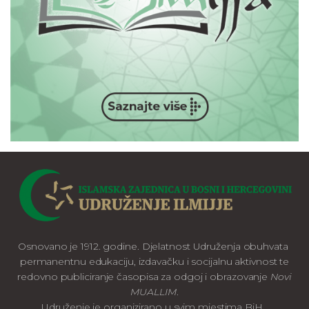
Osnovano je 1912. godine. Djelatnost Udruženja obuhvata
permanentnu edukaciju, izdavačku i socijalnu aktivnost te
redovno publiciranje časopisa za odgoj i obrazovanje
Novi
MUALLIM
.
Udruženje je organizirano u svim mjestima BiH.