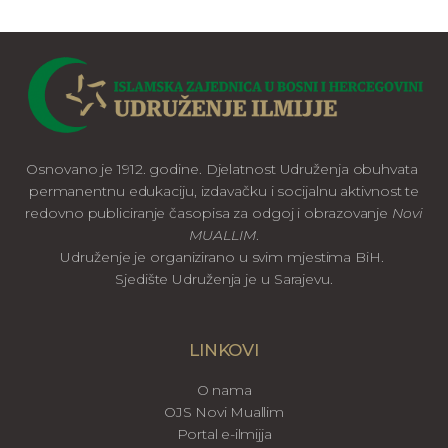
Osnovano je 1912. godine. Djelatnost Udruženja obuhvata
permanentnu edukaciju, izdavačku i socijalnu aktivnost te
redovno publiciranje časopisa za odgoj i obrazovanje
Novi
MUALLIM
.
Udruženje je organizirano u svim mjestima BiH.
Sjedište Udruženja je u Sarajevu.
LINKOVI
O nama
OJS Novi Muallim
Portal e-ilmijja