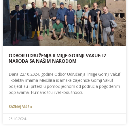
ODBOR UDRUŽENJA ILMIJJE GORNJI VAKUF: IZ
NARODA SA NAŠIM NARODOM
Dana 22.10.2024. godine Odbor Udruženja ilmijje Gornji Vakuf
i kolektiv imama Medžlisa islamske zajednice Gornji Vakuf
posjetili su i pritekli u pomoć jednom od područja pogođenim
poplavama. Humanošću i velikodušnošću
SAZNAJ VIŠE »
25.10.2024.