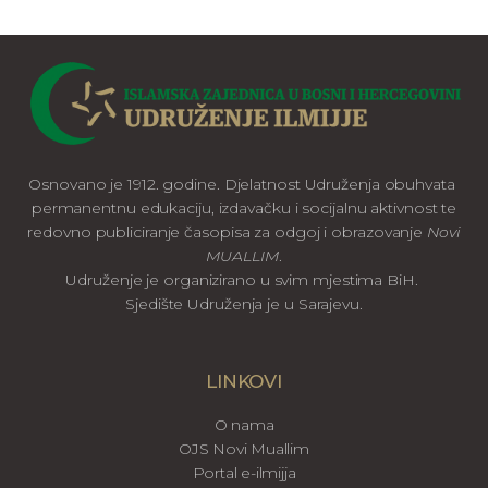
Osnovano je 1912. godine. Djelatnost Udruženja obuhvata
permanentnu edukaciju, izdavačku i socijalnu aktivnost te
redovno publiciranje časopisa za odgoj i obrazovanje
Novi
MUALLIM
.
Udruženje je organizirano u svim mjestima BiH.
Sjedište Udruženja je u Sarajevu.
LINKOVI
O nama
OJS Novi Muallim
Portal e-ilmijja