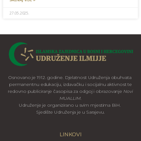
27.05.2025.
Osnovano je 1912. godine. Djelatnost Udruženja obuhvata
permanentnu edukaciju, izdavačku i socijalnu aktivnost te
redovno publiciranje časopisa za odgoj i obrazovanje
Novi
MUALLIM
.
Udruženje je organizirano u svim mjestima BiH.
Sjedište Udruženja je u Sarajevu.
LINKOVI