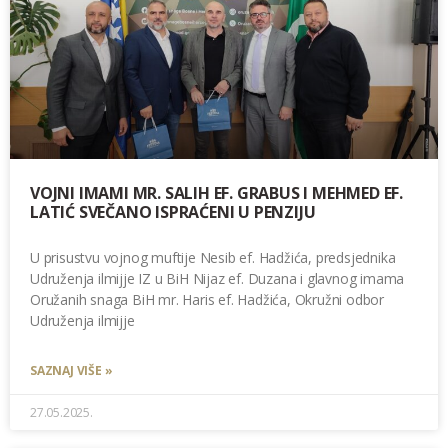
VOJNI IMAMI MR. SALIH EF. GRABUS I MEHMED EF.
LATIĆ SVEČANO ISPRAĆENI U PENZIJU
U prisustvu vojnog muftije Nesib ef. Hadžića, predsjednika
Udruženja ilmijje IZ u BiH Nijaz ef. Duzana i glavnog imama
Oružanih snaga BiH mr. Haris ef. Hadžića, Okružni odbor
Udruženja ilmijje
SAZNAJ VIŠE »
27.05.2025.