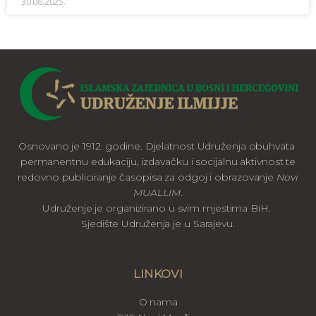
30.06.2025.
Osnovano je 1912. godine. Djelatnost Udruženja obuhvata
permanentnu edukaciju, izdavačku i socijalnu aktivnost te
redovno publiciranje časopisa za odgoj i obrazovanje
Novi
MUALLIM
.
Udruženje je organizirano u svim mjestima BiH.
Sjedište Udruženja je u Sarajevu.
LINKOVI
O nama