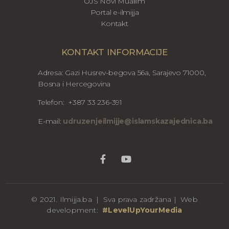
OJS Novi Muallim
Portal e-ilmijja
Kontakt
KONTAKT INFORMACIJE
Adresa: Gazi Husrev-begova 56a, Sarajevo 71000,
Bosna i Hercegovina
Telefon: +387 33 236-391
E-mail:
udruzenjeilmijje@islamskazajednica.ba
© 2021. Ilmijja.ba | Sva prava zadržana | Web
development:
#LevelUpYourMedia