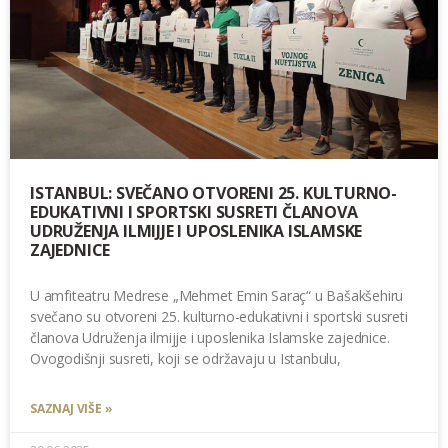
ISTANBUL: SVEČANO OTVORENI 25. KULTURNO-
EDUKATIVNI I SPORTSKI SUSRETI ČLANOVA
UDRUŽENJA ILMIJJE I UPOSLENIKA ISLAMSKE
ZAJEDNICE
U amfiteatru Medrese „Mehmet Emin Saraç“ u Bašakšehiru
svečano su otvoreni 25. kulturno-edukativni i sportski susreti
članova Udruženja ilmijje i uposlenika Islamske zajednice.
Ovogodišnji susreti, koji se održavaju u Istanbulu,
SAZNAJ VIŠE »