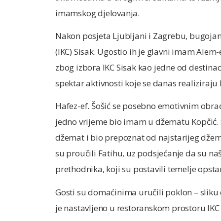
imamskog djelovanja.
Nakon posjeta Ljubljani i Zagrebu, bugojans
(IKC) Sisak. Ugostio ih je glavni imam Alem-e
zbog izbora IKC Sisak kao jedne od destinacij
spektar aktivnosti koje se danas realiziraju 
Hafez-ef. Šošić se posebno emotivnim obraća
jedno vrijeme bio imam u džematu Kopčić. S
džemat i bio prepoznat od najstarijeg džema
su proučili Fatihu, uz podsjećanje da su na
prethodnika, koji su postavili temelje opsta
Gosti su domaćinima uručili poklon – sliku
je nastavljeno u restoranskom prostoru IKC 