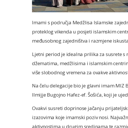
Imami s područja Medžlisa Islamske zajedni
proteklog vikenda u posjeti islamskim centri
međusobnog zajedništva i razmjene iskusta
Ljetni period je idealna prilika za susrete s
džematima, medžlisima i islamskim centri
više slobodnog vremena za ovakve aktivnost
Na čelu delegacije bio je glavni imam MIZ
Ilmijje Bugojno Hafez-ef. Šošića, koji je uje
Ovakvi susreti doprinose jačanju prijatelj
izazovima koje imamski poziv nosi. Najvaž
aktivnostima u drugim sredinama te razmje