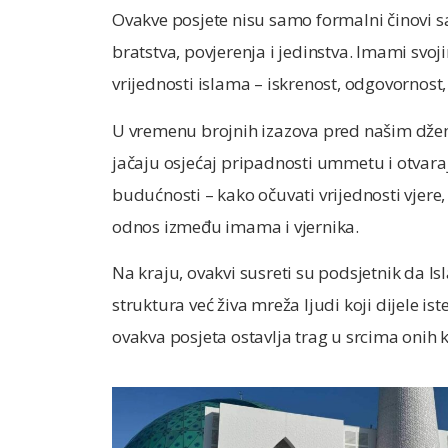
Ovakve posjete nisu samo formalni činovi sa
bratstva, povjerenja i jedinstva. Imami sv
vrijednosti islama – iskrenost, odgovornost,
U vremenu brojnih izazova pred našim džem
jačaju osjećaj pripadnosti ummetu i otvara
budućnosti – kako očuvati vrijednosti vjere,
odnos između imama i vjernika.
Na kraju, ovakvi susreti su podsjetnik da I
struktura već živa mreža ljudi koji dijele ist
ovakva posjeta ostavlja trag u srcima onih k