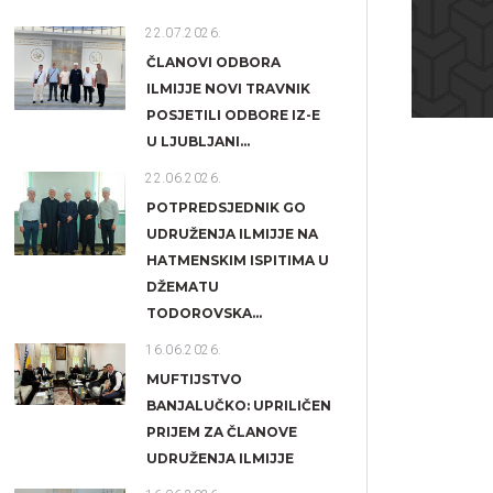
22.07.2026.
ČLANOVI ODBORA
ILMIJJE NOVI TRAVNIK
POSJETILI ODBORE IZ-E
U LJUBLJANI...
22.06.2026.
POTPREDSJEDNIK GO
UDRUŽENJA ILMIJJE NA
HATMENSKIM ISPITIMA U
DŽEMATU
TODOROVSKA...
16.06.2026.
MUFTIJSTVO
BANJALUČKO: UPRILIČEN
PRIJEM ZA ČLANOVE
UDRUŽENJA ILMIJJE