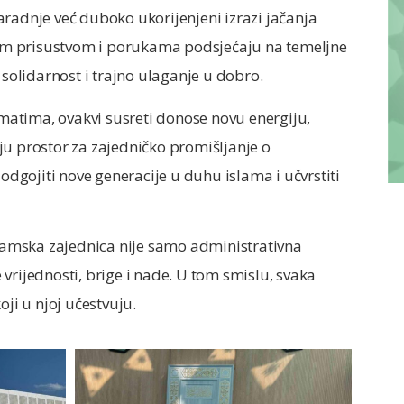
radnje već duboko ukorijenjeni izrazi jačanja
ojim prisustvom i porukama podsjećaju na temeljne
 solidarnost i trajno ulaganje u dobro.
atima, ovakvi susreti donose novu energiju,
ju prostor za zajedničko promišljanje o
 odgojiti nove generacije u duhu islama i učvrstiti
slamska zajednica nije samo administrativna
e vrijednosti, brige i nade. U tom smislu, svaka
oji u njoj učestvuju.