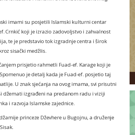
ki imami su posjetili Islamski kulturni centar
f. Crnkić koji je izrazio zadovoljstvo i zahvalnost
a, te je predstavio tok izgradnje centra i širok
kroz sisački medžlis.
njem prisjetio rahmetli Fuad-ef. Karage koji je
pomenuo je detalj kada je Fuad-ef. posjetio taj
tlije. U znak sjećanja na ovog imama, svi prisutni
ši džemati izgrađeni na predanom radu i viziji
nka i razvoja Islamske zajednice.
 džamije princeze Dževhere u Bugojnu, a druženje
Sisak.