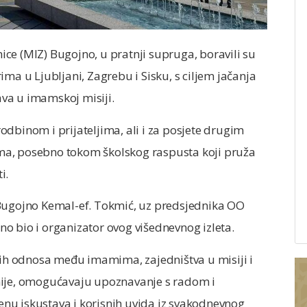
ce (MIZ) Bugojno, u pratnji supruga, boravili su
ma u Ljubljani, Zagrebu i Sisku, s ciljem jačanja
va u imamskoj misiji.
 rodbinom i prijateljima, ali i za posjete drugim
ma, posebno tokom školskog raspusta koji pruža
i.
 Bugojno Kemal-ef. Tokmić, uz predsjednika OO
dno bio i organizator ovog višednevnog izleta.
skih odnosa među imamima, zajedništva u misiji i
nije, omogućavaju upoznavanje s radom i
nu iskustava i korisnih uvida iz svakodnevnog