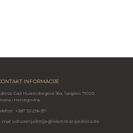
KONTAKT INFORMACIJE
dresa: Gazi Husrev-begova 56a, Sarajevo 71000,
osna i Hercegovina
elefon: +387 33 236-391
-mail:
udruzenjeilmijje@islamskazajednica.ba