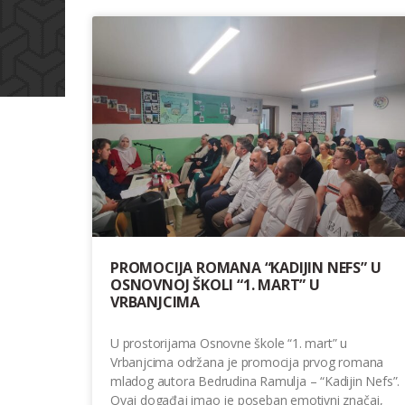
PROMOCIJA ROMANA “KADIJIN NEFS” U
OSNOVNOJ ŠKOLI “1. MART” U
VRBANJCIMA
U prostorijama Osnovne škole “1. mart” u
Vrbanjcima održana je promocija prvog romana
mladog autora Bedrudina Ramulja – “Kadijin Nefs”.
Ovaj događaj imao je poseban emotivni značaj,