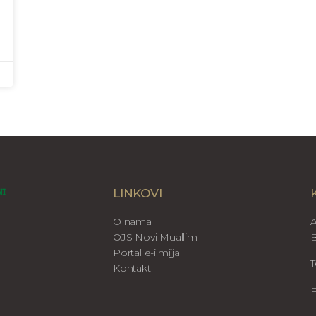
LINKOVI
O nama
A
OJS Novi Muallim
B
Portal e-ilmijja
T
Kontakt
E