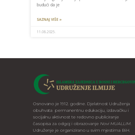
budući da je
SAZNAJ VIŠE »
11.08.2025.
Osnovano je 1912. godine. Djelatnost Udruženja
obuhvata permanentnu edukaciju, izdavačku i
socijalnu aktivnost te redovno publiciranje
časopisa za odgoj i obrazovanje
Novi MUALLIM
.
Udruženje je organizirano u svim mjestima BiH.